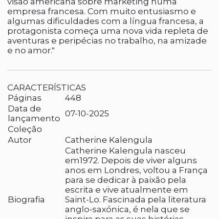
visão americana sobre marketing numa
empresa francesa. Com muito entusiasmo e
algumas dificuldades com a língua francesa, a
protagonista começa uma nova vida repleta de
aventuras e peripécias no trabalho, na amizade
e no amor."
CARACTERÍSTICAS
Páginas
448
Data de
07-10-2025
lançamento
Coleção
Autor
Catherine Kalengula
Catherine Kalengula nasceu
em1972. Depois de viver alguns
anos em Londres, voltou a França
para se dedicar à paixão pela
escrita e vive atualmente em
Biografia
Saint-Lo. Fascinada pela literatura
anglo-saxónica, é nela que se