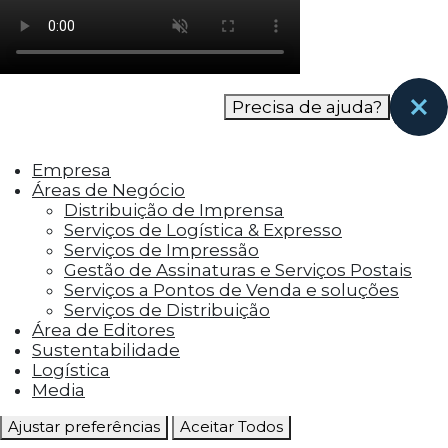
como os visitantes interagem com o site. Esses
cookies ajudam a fornecer informações sobre
as métricas do número de visitantes, taxa de
rejeição, origem do tráfego, etc.
Precisa de ajuda?
Cookies Funcionais
Os cookies funcionais ajudam a realizar certas
Empresa
funcionalidades, como compartilhar o
Áreas de Negócio
conteúdo do site em plataformas de social
Distribuição de Imprensa
media, coletar feedbacks e outros recursos de
Serviços de Logística & Expresso
terceiros.
Serviços de Impressão
Gestão de Assinaturas e Serviços Postais
Cookies Marketing
Serviços a Pontos de Venda e soluções
Os cookies de marketing são usados para
Serviços de Distribuição
entregar aos visitantes anúncios
Área de Editores
personalizados com base nas páginas que eles
Sustentabilidade
visitaram antes e analisar a eficácia da
Logística
campanha publicitária.
Media
Ajustar preferências
Aceitar Todos