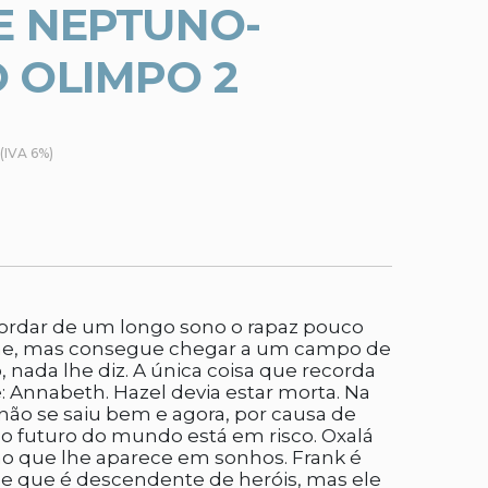
E NEPTUNO-
 OLIMPO 2
(IVA 6%)
cordar de um longo sono o rapaz pouco
me, mas consegue chegar a um campo de
 nada lhe diz. A única coisa que recorda
 Annabeth. Hazel devia estar morta. Na
 não se saiu bem e agora, por causa de
o futuro do mundo está em risco. Oxalá
o que lhe aparece em sonhos. Frank é
lhe que é descendente de heróis, mas ele