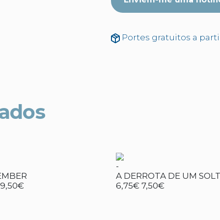
Portes gratuitos a part
nados
-
 EMBER
A DERROTA DE UM SOL
19,50€
6,75€
7,50€