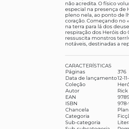
não acredita. O físico vo
especial na presença de 
pleno nela, ao ponto de 
coração. Começando no 
na terra para lá dos deus
respiração dos Heróis do
ressuscita monstros terrív
notáveis, destinadas a re
CARACTERÍSTICAS
Páginas
376
Data de lançamento
12-11
Coleção
Heró
Autor
Rick
EAN
978
ISBN
978-
Chancela
Plan
Categoria
Ficç
Sub-categoria
Lite
Sub-subcategoria
Rom