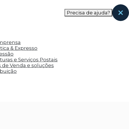
nas páginas que eles visitaram antes e analisar a
Precisa de ajuda?
Imprensa
tica & Expresso
ressão
uras e Serviços Postais
s de Venda e soluções
ibuição