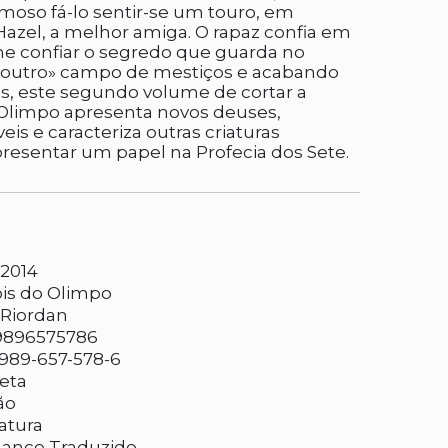
lumoso fá-lo sentir-se um touro, em
Hazel, a melhor amiga. O rapaz confia em
lhe confiar o segredo que guarda no
«outro» campo de mestiços e acabando
es, este segundo volume de cortar a
 Olimpo apresenta novos deuses,
eis e caracteriza outras criaturas
presentar um papel na Profecia dos Sete.
-2014
is do Olimpo
 Riordan
9896575786
989-657-578-6
eta
ão
ratura
ance Traduzido