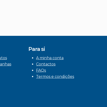
Para si
utos
A minha conta
anhas
Contactos
FAQs
Termos e condições