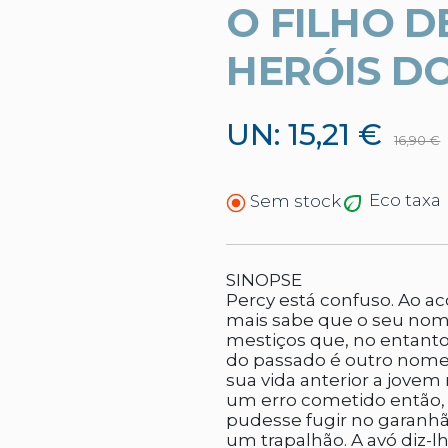
O FILHO D
HERÓIS DO
UN: 15,21 €
16,90 €
Eco taxa
Sem stock
SINOPSE
Percy está confuso. Ao a
mais sabe que o seu no
mestiços que, no entanto,
do passado é outro nome:
sua vida anterior a jovem
um erro cometido então, 
pudesse fugir no garanhã
um trapalhão. A avó diz-