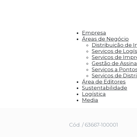
r aos visitantes anúncios personalizados com base 
Empresa
Áreas de Negócio
Distribuição de 
Serviços de Logís
Serviços de Imp
Gestão de Assinat
Serviços a Ponto
Serviços de Distr
Área de Editores
Sustentabilidade
Logística
 DE NEPTUNO-HERÓIS DO OLIMPO 2
Media
Cód. / 63667-100001