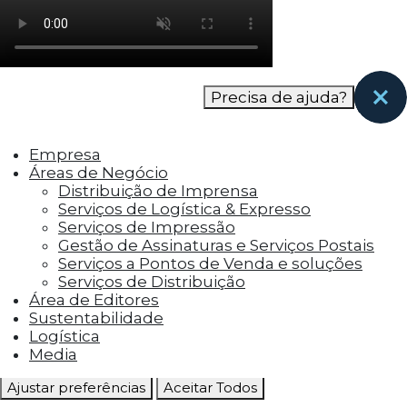
como os visitantes interagem com o site. Esses
cookies ajudam a fornecer informações sobre
as métricas do número de visitantes, taxa de
rejeição, origem do tráfego, etc.
Precisa de ajuda?
Cookies Funcionais
Os cookies funcionais ajudam a realizar certas
Empresa
funcionalidades, como compartilhar o
Áreas de Negócio
conteúdo do site em plataformas de social
Distribuição de Imprensa
media, coletar feedbacks e outros recursos de
Serviços de Logística & Expresso
terceiros.
Serviços de Impressão
Gestão de Assinaturas e Serviços Postais
Cookies Marketing
Serviços a Pontos de Venda e soluções
Os cookies de marketing são usados para
Serviços de Distribuição
entregar aos visitantes anúncios
Área de Editores
personalizados com base nas páginas que eles
Sustentabilidade
visitaram antes e analisar a eficácia da
Logística
campanha publicitária.
Media
Ajustar preferências
Aceitar Todos