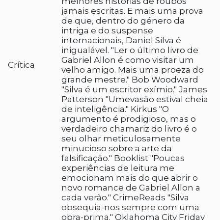
melhores histórias de roubos
jamais escritas. E mais uma prova
de que, dentro do género da
intriga e do suspense
internacionais, Daniel Silva é
inigualável. "Ler o último livro de
Gabriel Allon é como visitar um
Crítica
velho amigo. Mais uma proeza do
grande mestre." Bob Woodward
"Silva é um escritor exímio." James
Patterson "Umevasão estival cheia
de inteligência." Kirkus "O
argumento é prodigioso, mas o
verdadeiro chamariz do livro é o
seu olhar meticulosamente
minucioso sobre a arte da
falsificação." Booklist "Poucas
experiências de leitura me
emocionam mais do que abrir o
novo romance de Gabriel Allon a
cada verão." CrimeReads "Silva
obsequia-nos sempre com uma
obra-prima." Oklahoma City Friday