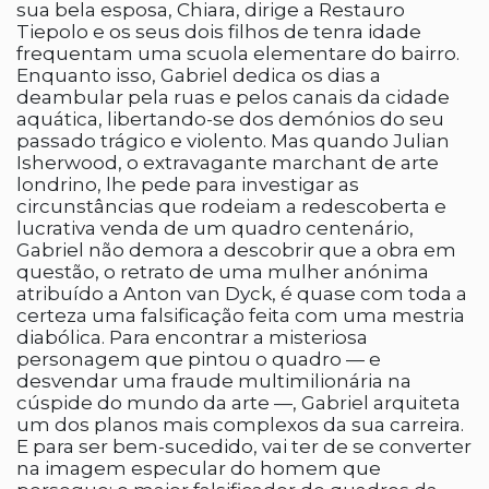
sua bela esposa, Chiara, dirige a Restauro
Tiepolo e os seus dois filhos de tenra idade
frequentam uma scuola elementare do bairro.
Enquanto isso, Gabriel dedica os dias a
deambular pela ruas e pelos canais da cidade
aquática, libertando-se dos demónios do seu
passado trágico e violento. Mas quando Julian
Isherwood, o extravagante marchant de arte
londrino, lhe pede para investigar as
circunstâncias que rodeiam a redescoberta e
lucrativa venda de um quadro centenário,
Gabriel não demora a descobrir que a obra em
questão, o retrato de uma mulher anónima
atribuído a Anton van Dyck, é quase com toda a
certeza uma falsificação feita com uma mestria
diabólica. Para encontrar a misteriosa
personagem que pintou o quadro — e
desvendar uma fraude multimilionária na
cúspide do mundo da arte —, Gabriel arquiteta
um dos planos mais complexos da sua carreira.
E para ser bem-sucedido, vai ter de se converter
na imagem especular do homem que