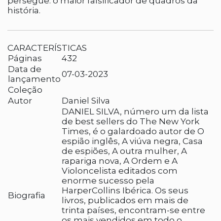
persegue: o maior falsificador de quadros da
história.
CARACTERÍSTICAS
Páginas
432
Data de
07-03-2023
lançamento
Coleção
Autor
Daniel Silva
DANIEL SILVA, número um da lista
de best sellers do The New York
Times, é o galardoado autor de O
espião inglês, A viúva negra, Casa
de espiões, A outra mulher, A
rapariga nova, A Ordem e A
Violoncelista editados com
enorme sucesso pela
HarperCollins Ibérica. Os seus
Biografia
livros, publicados em mais de
trinta países, encontram-se entre
os mais vendidos em todo o