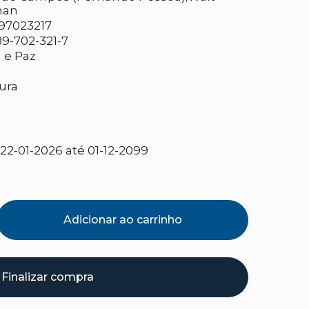
man
97023217
9-702-321-7
 e Paz
tura
a
2-01-2026 até 01-12-2099
Adicionar ao carrinho
Finalizar compra