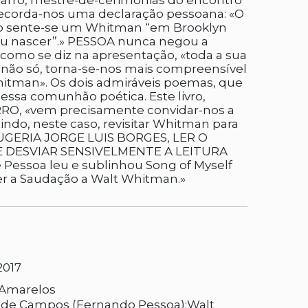
izarro, mestre-de-cerimónias do encontro
corda-nos uma declaração pessoana: «O
 sente-se um Whitman “em Brooklyn
eu nascer”.» PESSOA nunca negou a
 como se diz na apresentação, «toda a sua
e não só, torna-se-nos mais compreensível
itman». Os dois admiráveis poemas, que
essa comunhão poética. Este livro,
RO, «vem precisamente convidar-nos a
indo, neste caso, revisitar Whitman para
SUGERIA JORGE LUIS BORGES, LER O
 DESVIAR SENSIVELMENTE A LEITURA
Pessoa leu e sublinhou Song of Myself
er a Saudação a Walt Whitman.»
2017
 Amarelos
o de Campos (Fernando Pessoa);Walt