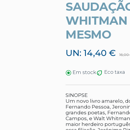
SAUDAÇÃO
WHITMAN 
MESMO
UN: 14,40 €
16,00
Eco taxa
Em stock
SINOPSE
Um novo livro amarelo, d
Fernando Pessoa, Jeronim
grandes poetas, Fernando
Campos, e Walt Whitman.
maior herdeiro portugu