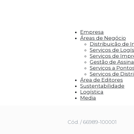
r aos visitantes anúncios personalizados com base 
Empresa
Áreas de Negócio
Distribuição de 
Serviços de Logís
Serviços de Imp
Gestão de Assinat
Serviços a Ponto
Serviços de Distr
Área de Editores
Sustentabilidade
Logística
HITMAN | CANTO DE MIM MESMO
Media
Cód. / 66989-100001