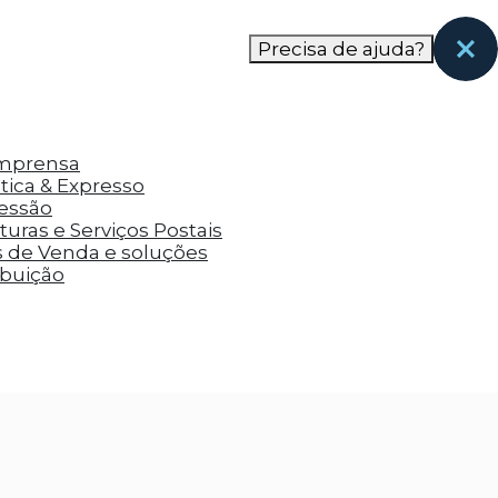
nas páginas que eles visitaram antes e analisar a
Precisa de ajuda?
Imprensa
tica & Expresso
ressão
uras e Serviços Postais
s de Venda e soluções
ibuição