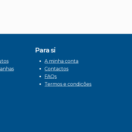
Para si
utos
A minha conta
anhas
Contactos
FAQs
Termos e condições