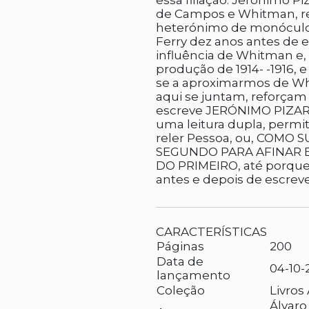
essa filiação. Jerónimo P
de Campos e Whitman, re
heterónimo de monóculo
Ferry dez anos antes de 
influência de Whitman e,
produção de 1914- -1916, 
se a aproximarmos de Wh
aqui se juntam, reforçam 
escreve JERÓNIMO PIZAR
uma leitura dupla, permit
reler Pessoa, ou, COMO 
SEGUNDO PARA AFINAR E
DO PRIMEIRO, até porque 
antes e depois de escrev
CARACTERÍSTICAS
Páginas
200
Data de
04-10-
lançamento
Coleção
Livros
Álvar