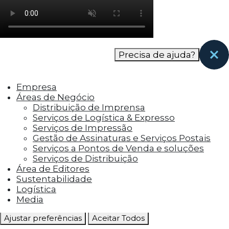
como os visitantes interagem com o site. Esses
cookies ajudam a fornecer informações sobre
as métricas do número de visitantes, taxa de
rejeição, origem do tráfego, etc.
Precisa de ajuda?
Cookies Funcionais
Os cookies funcionais ajudam a realizar certas
Empresa
funcionalidades, como compartilhar o
Áreas de Negócio
conteúdo do site em plataformas de social
Distribuição de Imprensa
media, coletar feedbacks e outros recursos de
Serviços de Logística & Expresso
terceiros.
Serviços de Impressão
Gestão de Assinaturas e Serviços Postais
Cookies Marketing
Serviços a Pontos de Venda e soluções
Os cookies de marketing são usados para
Serviços de Distribuição
entregar aos visitantes anúncios
Área de Editores
personalizados com base nas páginas que eles
Sustentabilidade
visitaram antes e analisar a eficácia da
Logística
campanha publicitária.
Media
Ajustar preferências
Aceitar Todos