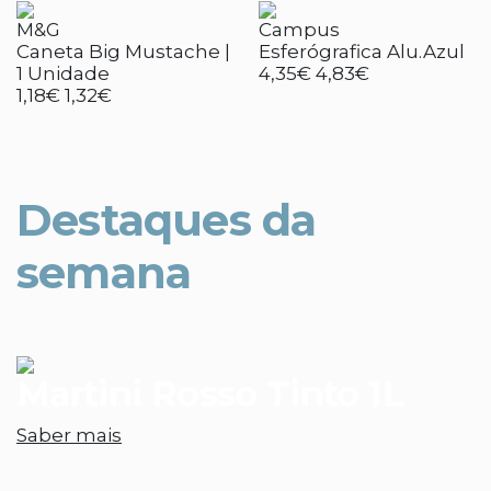
M&G
Campus
Caneta Big Mustache |
Esferógrafica Alu.Azul
1 Unidade
4,35€
4,83€
1,18€
1,32€
Destaques da
semana
Martini Rosso Tinto 1L
Saber mais