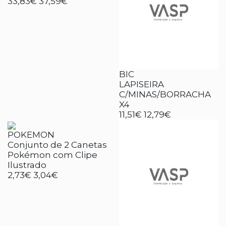
33,83€
37,59€
BIC
LAPISEIRA
C/MINAS/BORRACHA
X4
11,51€
12,79€
POKEMON
Conjunto de 2 Canetas
Pokémon com Clipe
Ilustrado
2,73€
3,04€