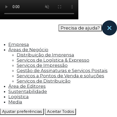
como os visitantes interagem com o site. Esses
cookies ajudam a fornecer informações sobre
as métricas do número de visitantes, taxa de
rejeição, origem do tráfego, etc.
Precisa de ajuda?
Cookies Funcionais
Os cookies funcionais ajudam a realizar certas
Empresa
funcionalidades, como compartilhar o
Áreas de Negócio
conteúdo do site em plataformas de social
Distribuição de Imprensa
media, coletar feedbacks e outros recursos de
Serviços de Logística & Expresso
terceiros.
Serviços de Impressão
Gestão de Assinaturas e Serviços Postais
Cookies Marketing
Serviços a Pontos de Venda e soluções
Os cookies de marketing são usados para
Serviços de Distribuição
entregar aos visitantes anúncios
Área de Editores
personalizados com base nas páginas que eles
Sustentabilidade
visitaram antes e analisar a eficácia da
Logística
campanha publicitária.
Media
Ajustar preferências
Aceitar Todos