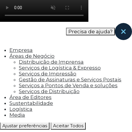
como os visitantes interagem com o site. Esses
cookies ajudam a fornecer informações sobre
as métricas do número de visitantes, taxa de
rejeição, origem do tráfego, etc.
Precisa de ajuda?
Cookies Funcionais
Os cookies funcionais ajudam a realizar certas
Empresa
funcionalidades, como compartilhar o
Áreas de Negócio
conteúdo do site em plataformas de social
Distribuição de Imprensa
media, coletar feedbacks e outros recursos de
Serviços de Logística & Expresso
terceiros.
Serviços de Impressão
Gestão de Assinaturas e Serviços Postais
Cookies Marketing
Serviços a Pontos de Venda e soluções
Os cookies de marketing são usados para
Serviços de Distribuição
entregar aos visitantes anúncios
Área de Editores
personalizados com base nas páginas que eles
Sustentabilidade
visitaram antes e analisar a eficácia da
Logística
campanha publicitária.
Media
Ajustar preferências
Aceitar Todos