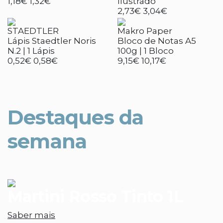
1,18€
1,32€
Ilustrado
2,73€
3,04€
STAEDTLER
Makro Paper
Lápis Staedtler Noris
Bloco de Notas A5
N.2 | 1 Lápis
100g | 1 Bloco
0,52€
0,58€
9,15€
10,17€
Destaques da
semana
Martini Rosso Tinto 1L
Saber mais