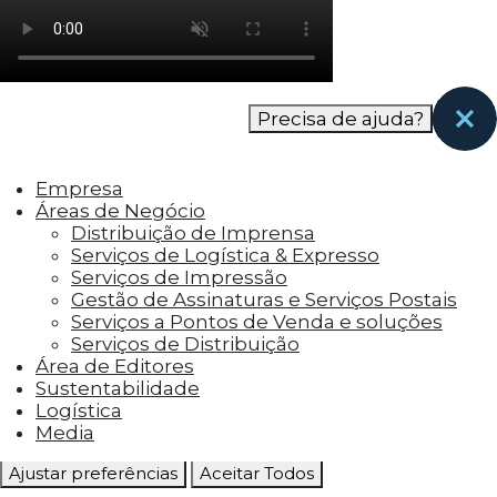
como os visitantes interagem com o site. Esses
cookies ajudam a fornecer informações sobre
as métricas do número de visitantes, taxa de
rejeição, origem do tráfego, etc.
Precisa de ajuda?
Cookies Funcionais
Os cookies funcionais ajudam a realizar certas
Empresa
funcionalidades, como compartilhar o
Áreas de Negócio
conteúdo do site em plataformas de social
Distribuição de Imprensa
media, coletar feedbacks e outros recursos de
Serviços de Logística & Expresso
terceiros.
Serviços de Impressão
Gestão de Assinaturas e Serviços Postais
Cookies Marketing
Serviços a Pontos de Venda e soluções
Os cookies de marketing são usados para
Serviços de Distribuição
entregar aos visitantes anúncios
Área de Editores
personalizados com base nas páginas que eles
Sustentabilidade
visitaram antes e analisar a eficácia da
Logística
campanha publicitária.
Media
Ajustar preferências
Aceitar Todos