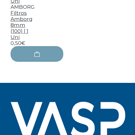
AMBORG
Filtros
Amborg
8mm
(100) | 1
Uni
0,50€