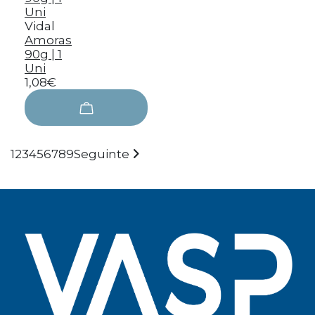
Vidal
Amoras
90g | 1
Uni
1,08€
1
2
3
4
5
6
7
8
9
Seguinte