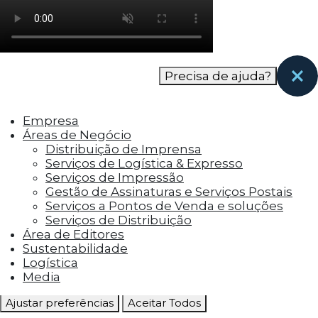
como os visitantes interagem com o site. Esses
cookies ajudam a fornecer informações sobre
as métricas do número de visitantes, taxa de
rejeição, origem do tráfego, etc.
Precisa de ajuda?
Cookies Funcionais
Os cookies funcionais ajudam a realizar certas
Empresa
funcionalidades, como compartilhar o
Áreas de Negócio
conteúdo do site em plataformas de social
Distribuição de Imprensa
media, coletar feedbacks e outros recursos de
Serviços de Logística & Expresso
terceiros.
Serviços de Impressão
Gestão de Assinaturas e Serviços Postais
Cookies Marketing
Serviços a Pontos de Venda e soluções
Os cookies de marketing são usados para
Serviços de Distribuição
entregar aos visitantes anúncios
Área de Editores
personalizados com base nas páginas que eles
Sustentabilidade
visitaram antes e analisar a eficácia da
Logística
campanha publicitária.
Media
Ajustar preferências
Aceitar Todos