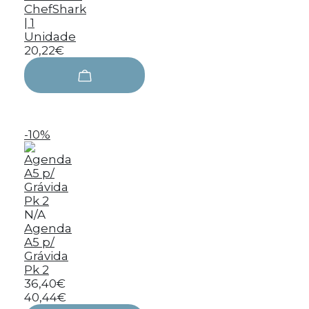
ChefShark
| 1
Unidade
20,22€
-10%
N/A
Agenda
A5 p/
Grávida
Pk 2
36,40€
40,44€