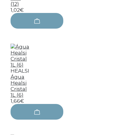
(12)
1,02€
HEALSI
Água
Healsi
Cristal
1L (6)
1,66€