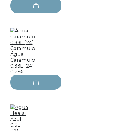
Caramulo
Água
Caramulo
0.33L (24)
0,25€