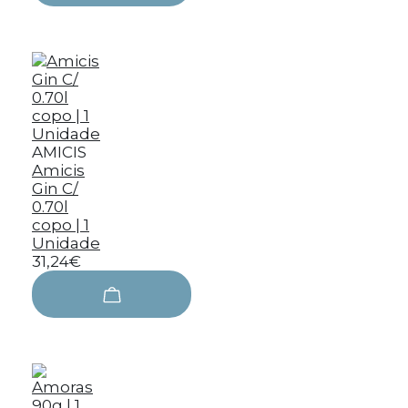
AMICIS
Amicis
Gin C/
0.70l
copo | 1
Unidade
31,24€