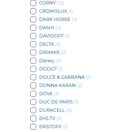
CORNY
(12)
CROMOLUX
(1)
DARK HORSE
(4)
DASHI
(4)
DAVIDOFF
(1)
DELTA
(6)
DIRAMIX
(2)
Disney
(3)
DODOT
(1)
DOLCE & GABBANA
(2)
DONNA KARAN
(2)
DOVE
(3)
DUC DE PARIS
(1)
DURACELL
(4)
EHS.TV
(3)
ERISTOFF
(1)