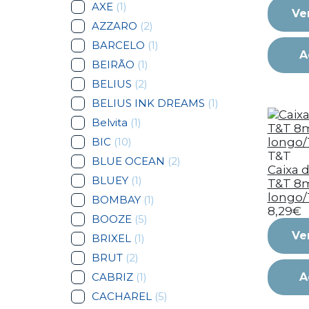
AXE
(1)
Ve
AZZARO
(2)
BARCELO
(1)
A
BEIRÃO
(1)
BELIUS
(2)
BELIUS INK DREAMS
(1)
Belvita
(1)
BIC
(10)
T&T
BLUE OCEAN
(2)
Caixa d
BLUEY
(1)
T&T 
longo/
BOMBAY
(1)
8,29€
BOOZE
(5)
Ve
BRIXEL
(1)
BRUT
(2)
CABRIZ
(1)
A
CACHAREL
(5)