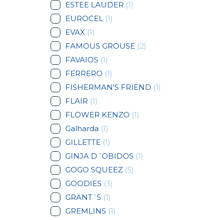
ESTEE LAUDER
(1)
EUROCEL
(1)
EVAX
(1)
FAMOUS GROUSE
(2)
FAVAIOS
(1)
FERRERO
(1)
FISHERMAN'S FRIEND
(1)
FLAIR
(1)
FLOWER KENZO
(1)
Galharda
(1)
GILLETTE
(1)
GINJA D´OBIDOS
(1)
GOGO SQUEEZ
(5)
GOODIES
(3)
GRANT´S
(1)
GREMLINS
(1)