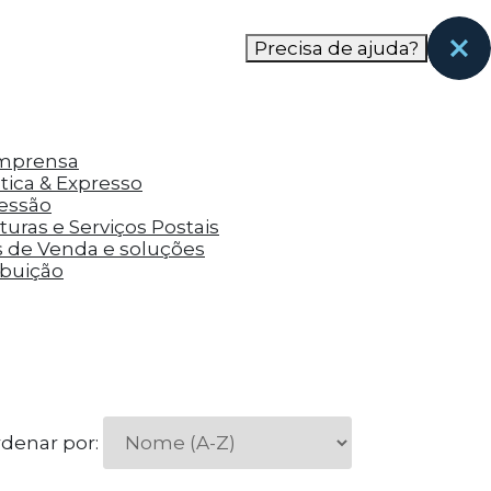
nas páginas que eles visitaram antes e analisar a
Precisa de ajuda?
Imprensa
tica & Expresso
ressão
uras e Serviços Postais
s de Venda e soluções
ibuição
denar por: