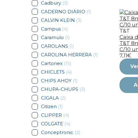
Cadbury
(3)
CADERNO DIÁRIO
(1)
CALVIN KLEIN
(3)
Campus
(4)
T&T
Caixa d
Caramulo
(1)
T&T 8
CAROLANS
(1)
C/10 un
CAROLINA HERRERA
(1)
7,11€
Cartonex
(15)
Ve
CHICLETS
(4)
CHIPS AHOY
(1)
A
CHUPA-CHUPS
(3)
CIGALA
(2)
Citizen
(1)
CLIPPER
(4)
COLGATE
(4)
Conceptronic
(2)