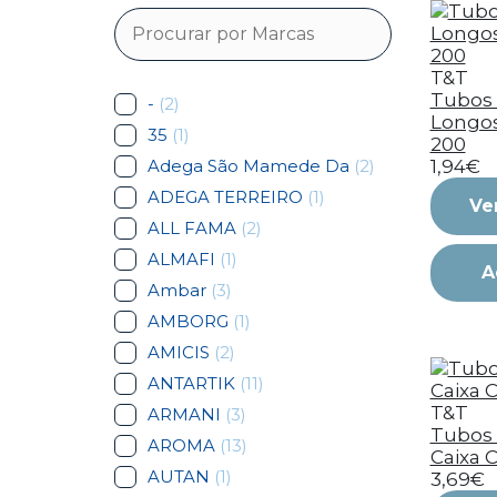
T&T
Tubos 
-
(2)
Longos 
35
(1)
200
Adega São Mamede Da
(2)
1,94€
ADEGA TERREIRO
(1)
Ve
ALL FAMA
(2)
ALMAFI
(1)
A
Ambar
(3)
AMBORG
(1)
AMICIS
(2)
ANTARTIK
(11)
T&T
ARMANI
(3)
Tubos 
AROMA
(13)
Caixa C
AUTAN
(1)
3,69€