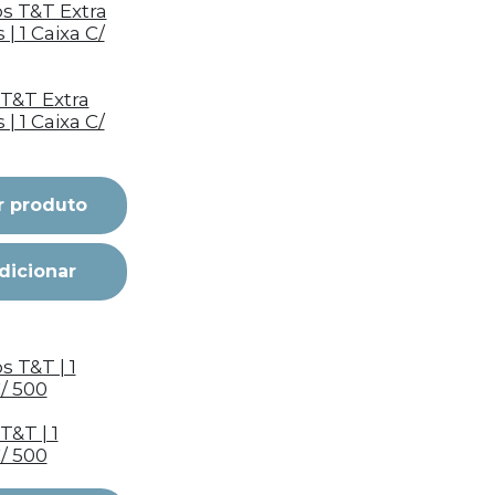
T&T Extra
| 1 Caixa C/
r produto
dicionar
T&T | 1
/ 500