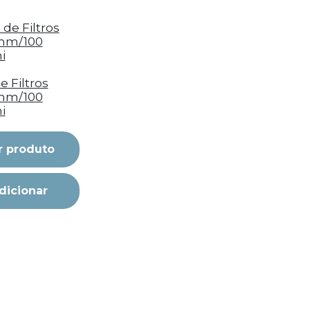
e Filtros
mm/100
i
r produto
dicionar