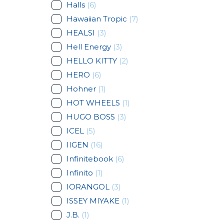
Halls
(6)
Hawaiian Tropic
(7)
HEALSI
(3)
Hell Energy
(3)
HELLO KITTY
(2)
HERO
(6)
Hohner
(1)
HOT WHEELS
(1)
HUGO BOSS
(3)
ICEL
(5)
IIGEN
(16)
Infinitebook
(6)
Infinito
(1)
IORANGOL
(3)
ISSEY MIYAKE
(1)
J.B.
(1)