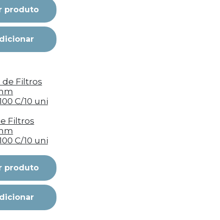
r produto
dicionar
e Filtros
8mm
100 C/10 uni
r produto
dicionar