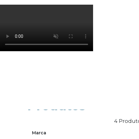
Os cookies de marketing são usados para entrega
eficácia da campanha publicitária.
Ajustar preferências
Aceitar Todos
Produtos
4 Produt
Marca