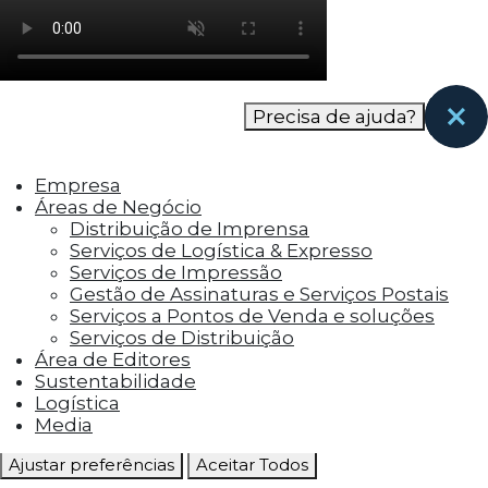
como os visitantes interagem com o site. Esses
cookies ajudam a fornecer informações sobre
as métricas do número de visitantes, taxa de
rejeição, origem do tráfego, etc.
Precisa de ajuda?
Cookies Funcionais
Os cookies funcionais ajudam a realizar certas
Empresa
funcionalidades, como compartilhar o
Áreas de Negócio
conteúdo do site em plataformas de social
Distribuição de Imprensa
media, coletar feedbacks e outros recursos de
Serviços de Logística & Expresso
terceiros.
Serviços de Impressão
Gestão de Assinaturas e Serviços Postais
Cookies Marketing
Serviços a Pontos de Venda e soluções
Os cookies de marketing são usados para
Serviços de Distribuição
entregar aos visitantes anúncios
Área de Editores
personalizados com base nas páginas que eles
Sustentabilidade
visitaram antes e analisar a eficácia da
Logística
campanha publicitária.
Media
Ajustar preferências
Aceitar Todos