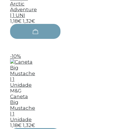
Arctic
Adventure
| 1 UNI
1,18€
1,32€
-10%
M&G
Caneta
Big
Mustache
| 1
Unidade
1,18€
1,32€