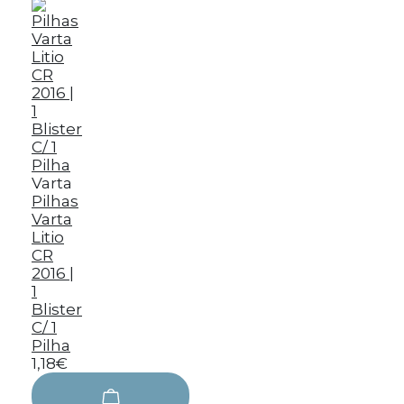
Varta
Pilhas
Varta
Litio
CR
2016 |
1
Blister
C/ 1
Pilha
1,18€