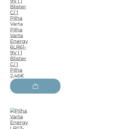
Varta
Pilha
Varta
Energy
6LR61-
9V | 1
Blister
C/ 1
Pilha
2,46€