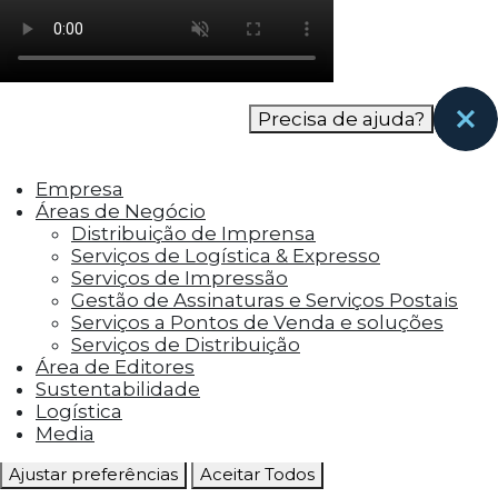
como os visitantes interagem com o site. Esses
cookies ajudam a fornecer informações sobre
as métricas do número de visitantes, taxa de
rejeição, origem do tráfego, etc.
Precisa de ajuda?
Cookies Funcionais
Os cookies funcionais ajudam a realizar certas
Empresa
funcionalidades, como compartilhar o
Áreas de Negócio
conteúdo do site em plataformas de social
Distribuição de Imprensa
media, coletar feedbacks e outros recursos de
Serviços de Logística & Expresso
terceiros.
Serviços de Impressão
Gestão de Assinaturas e Serviços Postais
Cookies Marketing
Serviços a Pontos de Venda e soluções
Os cookies de marketing são usados para
Serviços de Distribuição
entregar aos visitantes anúncios
Área de Editores
personalizados com base nas páginas que eles
Sustentabilidade
visitaram antes e analisar a eficácia da
Logística
campanha publicitária.
Media
Ajustar preferências
Aceitar Todos