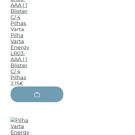
Varta
Pilha
Varta
Energy
LR03-
AAA | 1
Blister
C/ 4
Pilhas
2,15€