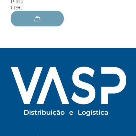
Pilha
1,19€