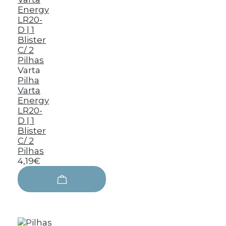
Varta
Pilha
Varta
Energy
LR20-
D | 1
Blister
C/ 2
Pilhas
4,19€