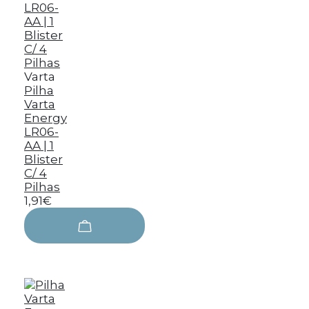
Varta
Pilha
Varta
Energy
LR06-
AA | 1
Blister
C/ 4
Pilhas
1,91€