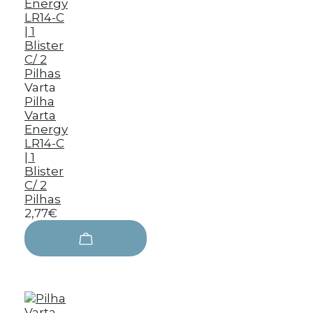
Varta
Pilha
Varta
Energy
LR14-C
| 1
Blister
C/ 2
Pilhas
2,77€