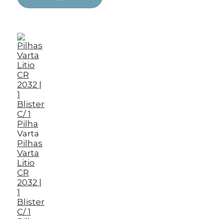
Varta
Pilhas
Varta
Litio
CR
2032 |
1
Blister
C/ 1