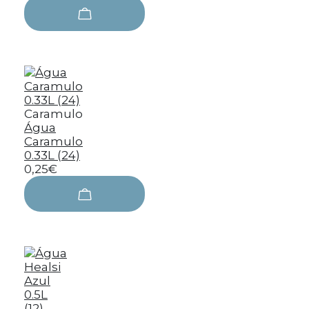
Caramulo
Água
Caramulo
0.33L (24)
0,25€