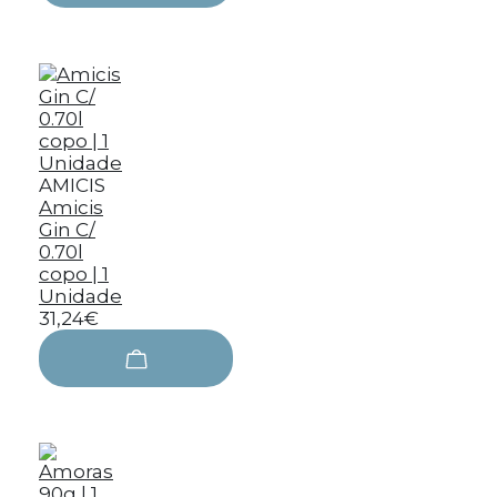
AMICIS
Amicis
Gin C/
0.70l
copo | 1
Unidade
31,24€