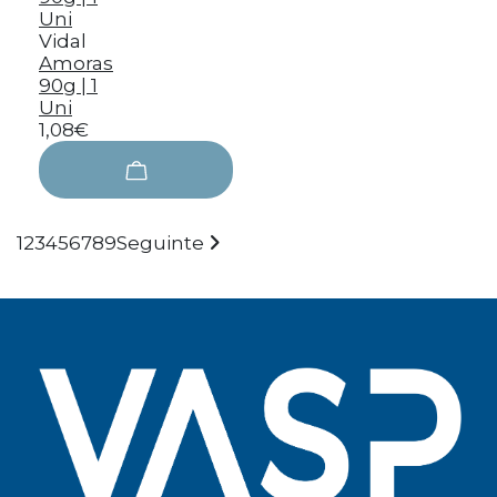
Vidal
Amoras
90g | 1
Uni
1,08€
1
2
3
4
5
6
7
8
9
Seguinte