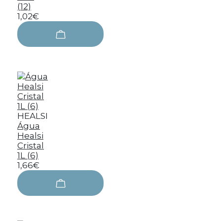
(12)
1,02€
HEALSI
Água
Healsi
Cristal
1L (6)
1,66€