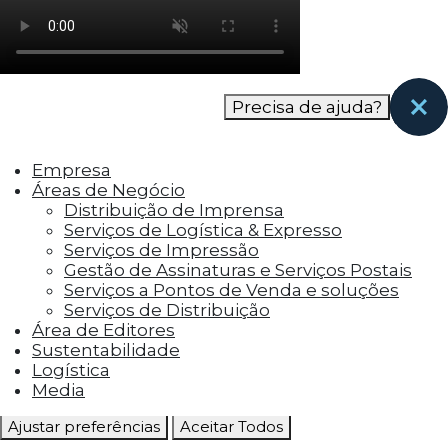
como os visitantes interagem com o site. Esses
cookies ajudam a fornecer informações sobre
as métricas do número de visitantes, taxa de
rejeição, origem do tráfego, etc.
Precisa de ajuda?
Cookies Funcionais
Os cookies funcionais ajudam a realizar certas
Empresa
funcionalidades, como compartilhar o
Áreas de Negócio
conteúdo do site em plataformas de social
Distribuição de Imprensa
media, coletar feedbacks e outros recursos de
Serviços de Logística & Expresso
terceiros.
Serviços de Impressão
Gestão de Assinaturas e Serviços Postais
Cookies Marketing
Serviços a Pontos de Venda e soluções
Os cookies de marketing são usados para
Serviços de Distribuição
entregar aos visitantes anúncios
Área de Editores
personalizados com base nas páginas que eles
Sustentabilidade
visitaram antes e analisar a eficácia da
Logística
campanha publicitária.
Media
Ajustar preferências
Aceitar Todos