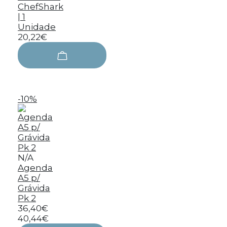
ChefShark
| 1
Unidade
20,22€
-10%
N/A
Agenda
A5 p/
Grávida
Pk 2
36,40€
40,44€