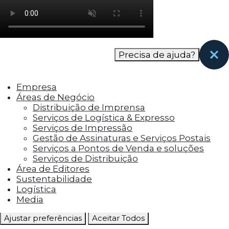
como os visitantes interagem com o site. Esses
cookies ajudam a fornecer informações sobre
as métricas do número de visitantes, taxa de
rejeição, origem do tráfego, etc.
Precisa de ajuda?
Cookies Funcionais
Os cookies funcionais ajudam a realizar certas
Empresa
funcionalidades, como compartilhar o
Áreas de Negócio
conteúdo do site em plataformas de social
Distribuição de Imprensa
media, coletar feedbacks e outros recursos de
Serviços de Logística & Expresso
terceiros.
Serviços de Impressão
Gestão de Assinaturas e Serviços Postais
Cookies Marketing
Serviços a Pontos de Venda e soluções
Os cookies de marketing são usados para
Serviços de Distribuição
entregar aos visitantes anúncios
Área de Editores
personalizados com base nas páginas que eles
Sustentabilidade
visitaram antes e analisar a eficácia da
Logística
campanha publicitária.
Media
Ajustar preferências
Aceitar Todos