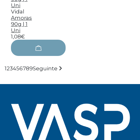
Vidal
Amoras
90g | 1
Uni
1,08€
1
2
3
4
5
6
7
8
9
Seguinte