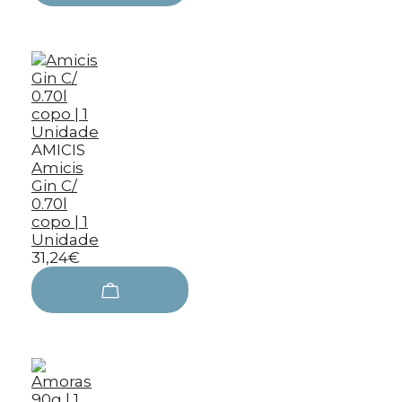
AMICIS
Amicis
Gin C/
0.70l
copo | 1
Unidade
31,24€