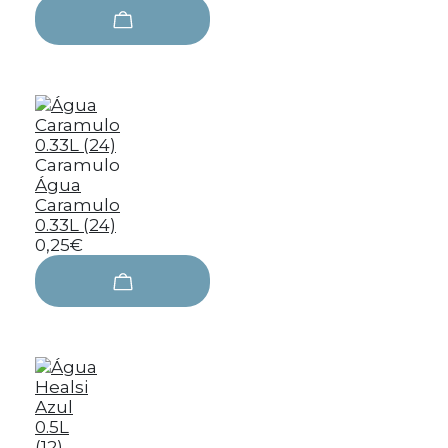
Caramulo
Água
Caramulo
0.33L (24)
0,25€