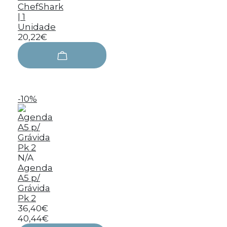
ChefShark
| 1
Unidade
20,22€
-10%
N/A
Agenda
A5 p/
Grávida
Pk 2
36,40€
40,44€