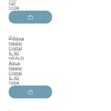
(12)
1,02€
HEALSI
Água
Healsi
Cristal
1L (6)
1,66€