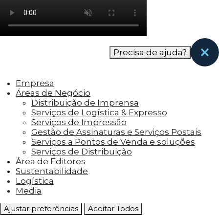
como os visitantes interagem com o site. Esses
cookies ajudam a fornecer informações sobre
as métricas do número de visitantes, taxa de
rejeição, origem do tráfego, etc.
Precisa de ajuda?
Cookies Funcionais
Os cookies funcionais ajudam a realizar certas
Empresa
funcionalidades, como compartilhar o
Áreas de Negócio
conteúdo do site em plataformas de social
Distribuição de Imprensa
media, coletar feedbacks e outros recursos de
Serviços de Logística & Expresso
terceiros.
Serviços de Impressão
Gestão de Assinaturas e Serviços Postais
Cookies Marketing
Serviços a Pontos de Venda e soluções
Os cookies de marketing são usados para
Serviços de Distribuição
entregar aos visitantes anúncios
Área de Editores
personalizados com base nas páginas que eles
Sustentabilidade
visitaram antes e analisar a eficácia da
Logística
campanha publicitária.
Media
Ajustar preferências
Aceitar Todos