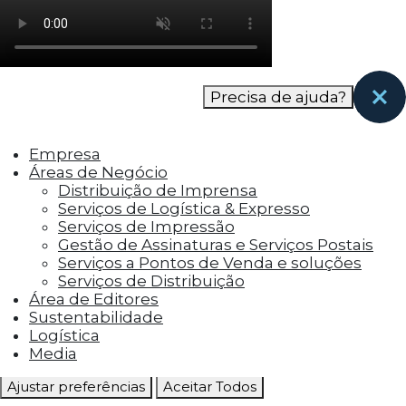
como os visitantes interagem com o site. Esses
cookies ajudam a fornecer informações sobre
as métricas do número de visitantes, taxa de
rejeição, origem do tráfego, etc.
Precisa de ajuda?
Cookies Funcionais
Os cookies funcionais ajudam a realizar certas
Empresa
funcionalidades, como compartilhar o
Áreas de Negócio
conteúdo do site em plataformas de social
Distribuição de Imprensa
media, coletar feedbacks e outros recursos de
Serviços de Logística & Expresso
terceiros.
Serviços de Impressão
Gestão de Assinaturas e Serviços Postais
Cookies Marketing
Serviços a Pontos de Venda e soluções
Os cookies de marketing são usados para
Serviços de Distribuição
entregar aos visitantes anúncios
Área de Editores
personalizados com base nas páginas que eles
Sustentabilidade
visitaram antes e analisar a eficácia da
Logística
campanha publicitária.
Media
Ajustar preferências
Aceitar Todos