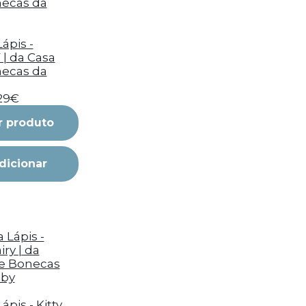
ápis -
| da Casa
ecas da
,29€
r produto
dicionar
ápis - Kitty