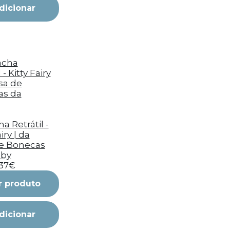
dicionar
a Retrátil -
iry | da
e Bonecas
bby
,37€
r produto
dicionar