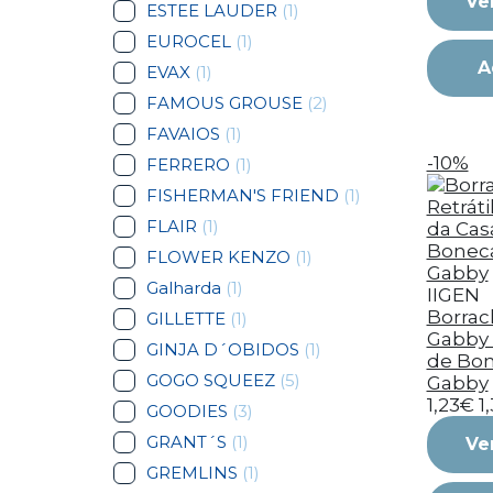
Ve
ESTEE LAUDER
(1)
EUROCEL
(1)
A
EVAX
(1)
FAMOUS GROUSE
(2)
FAVAIOS
(1)
-10%
FERRERO
(1)
FISHERMAN'S FRIEND
(1)
FLAIR
(1)
FLOWER KENZO
(1)
Galharda
(1)
IIGEN
Borrach
GILLETTE
(1)
Gabby 
GINJA D´OBIDOS
(1)
de Bon
GOGO SQUEEZ
(5)
Gabby
1,23€
1
GOODIES
(3)
GRANT´S
(1)
Ve
GREMLINS
(1)