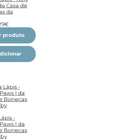
 da Casa de
as da
,29€
r produto
dicionar
ápis -
Paws | da
e Bonecas
bby