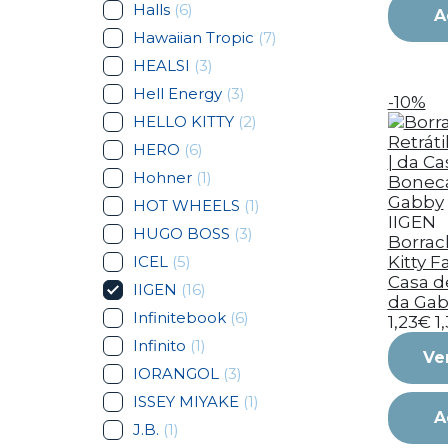
Halls
(6)
A
Hawaiian Tropic
(7)
HEALSI
(3)
Hell Energy
(3)
-10%
HELLO KITTY
(2)
HERO
(6)
Hohner
(1)
HOT WHEELS
(1)
IIGEN
HUGO BOSS
(3)
Borrach
ICEL
(5)
Kitty Fa
Casa d
IIGEN
(16)
da Ga
Infinitebook
(6)
1,23€
1
Infinito
(1)
Ve
IORANGOL
(3)
ISSEY MIYAKE
(1)
A
J.B.
(1)