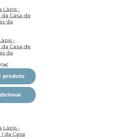
ápis -
| da Casa de
as da
,29€
r produto
dicionar