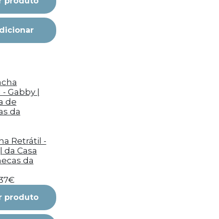
r produto
dicionar
a Retrátil -
| da Casa
ecas da
,37€
r produto