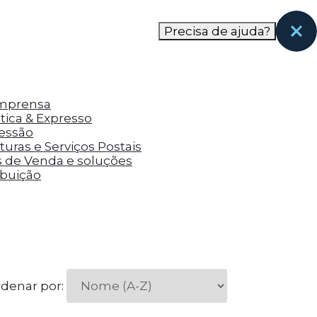
nas páginas que eles visitaram antes e analisar a
Precisa de ajuda?
Imprensa
tica & Expresso
ressão
uras e Serviços Postais
s de Venda e soluções
ibuição
denar por: