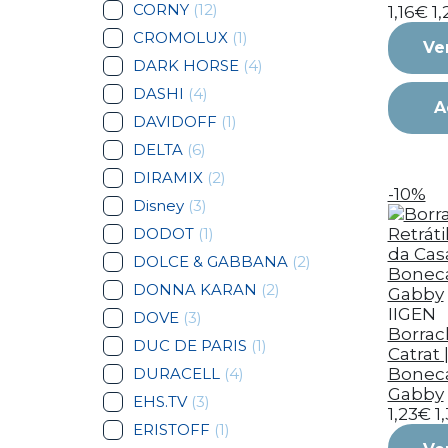
CORNY
(12)
1,16€
1
CROMOLUX
(1)
Ve
DARK HORSE
(4)
DASHI
(4)
A
DAVIDOFF
(1)
DELTA
(6)
DIRAMIX
(2)
-10%
Disney
(3)
DODOT
(1)
DOLCE & GABBANA
(2)
DONNA KARAN
(2)
IIGEN
DOVE
(3)
Borrach
DUC DE PARIS
(1)
Catrat 
DURACELL
(4)
Bonec
Gabby
EHS.TV
(3)
1,23€
1
ERISTOFF
(1)