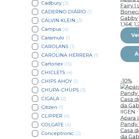
Cadbury
(3)
Fairy |
CADERNO DIÁRIO
(1)
Bonec
Gabby
CALVIN KLEIN
(3)
1,16€
1
Campus
(4)
Ve
Caramulo
(1)
CAROLANS
(1)
A
CAROLINA HERRERA
(1)
Cartonex
(15)
CHICLETS
(4)
-10%
CHIPS AHOY
(1)
CHUPA-CHUPS
(3)
CIGALA
(2)
Citizen
(1)
IIGEN
CLIPPER
(4)
Apara L
Pandy 
COLGATE
(4)
Casa d
Conceptronic
(2)
da Ga