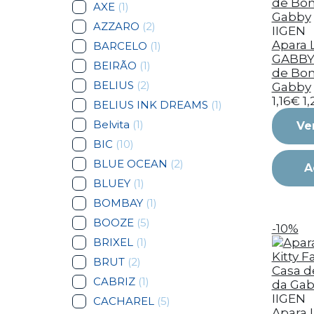
AXE
(1)
AZZARO
(2)
IIGEN
Apara L
BARCELO
(1)
GABBY 
BEIRÃO
(1)
de Bon
BELIUS
(2)
Gabby
1,16€
1
BELIUS INK DREAMS
(1)
Belvita
(1)
Ve
BIC
(10)
BLUE OCEAN
(2)
A
BLUEY
(1)
BOMBAY
(1)
BOOZE
(5)
-10%
BRIXEL
(1)
BRUT
(2)
CABRIZ
(1)
IIGEN
CACHAREL
(5)
Apara L