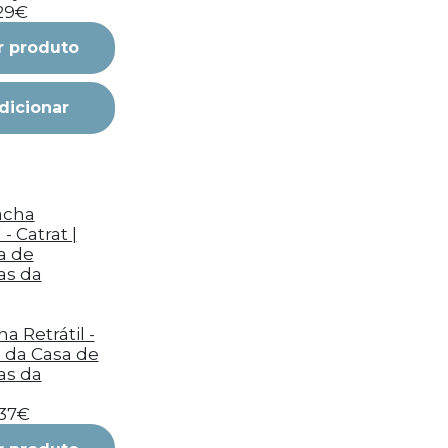
,29€
r produto
dicionar
a Retrátil -
| da Casa de
as da
,37€