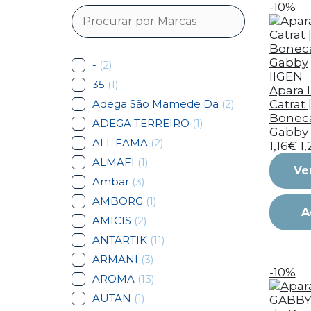
-10%
-
(2)
IIGEN
35
(1)
Apara L
Adega São Mamede Da
(2)
Catrat 
Bonec
ADEGA TERREIRO
(1)
Gabby
ALL FAMA
(2)
1,16€
1
ALMAFI
(1)
Ve
Ambar
(3)
AMBORG
(1)
A
AMICIS
(2)
ANTARTIK
(11)
ARMANI
(3)
-10%
AROMA
(13)
AUTAN
(1)