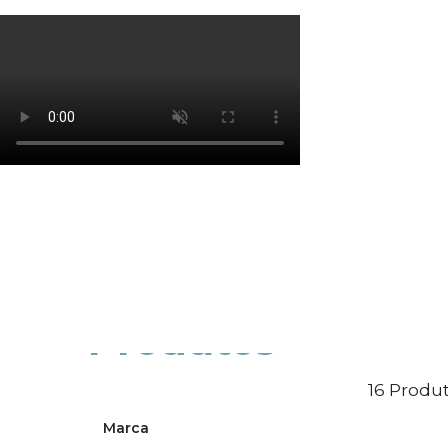
Os cookies de marketing são usados para entrega
eficácia da campanha publicitária.
Ajustar preferências
Aceitar Todos
Produtos
16 Produt
Marca