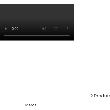
Os cookies de marketing são usados para entrega
eficácia da campanha publicitária.
Ajustar preferências
Aceitar Todos
Produtos
2 Produto
Marca