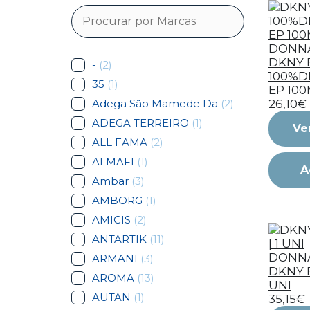
DONN
DKNY 
-
(2)
100%D
35
(1)
EP 100M
Adega São Mamede Da
(2)
26,10€
ADEGA TERREIRO
(1)
Ve
ALL FAMA
(2)
ALMAFI
(1)
A
Ambar
(3)
AMBORG
(1)
AMICIS
(2)
ANTARTIK
(11)
DONN
ARMANI
(3)
DKNY E
AROMA
(13)
UNI
AUTAN
(1)
35,15€