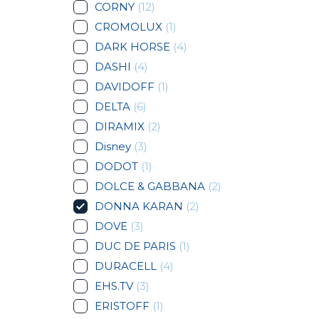
CORNY
(12)
CROMOLUX
(1)
DARK HORSE
(4)
DASHI
(4)
DAVIDOFF
(1)
DELTA
(6)
DIRAMIX
(2)
Disney
(3)
DODOT
(1)
DOLCE & GABBANA
(2)
DONNA KARAN
(2)
DOVE
(3)
DUC DE PARIS
(1)
DURACELL
(4)
EHS.TV
(3)
ERISTOFF
(1)