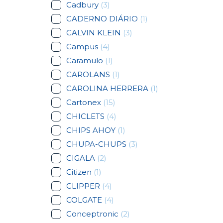
Cadbury
(3)
CADERNO DIÁRIO
(1)
CALVIN KLEIN
(3)
Campus
(4)
Caramulo
(1)
CAROLANS
(1)
CAROLINA HERRERA
(1)
Cartonex
(15)
CHICLETS
(4)
CHIPS AHOY
(1)
CHUPA-CHUPS
(3)
CIGALA
(2)
Citizen
(1)
CLIPPER
(4)
COLGATE
(4)
Conceptronic
(2)