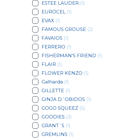
ESTEE LAUDER
(1)
EUROCEL
(1)
EVAX
(1)
FAMOUS GROUSE
(2)
FAVAIOS
(1)
FERRERO
(1)
FISHERMAN'S FRIEND
(1)
FLAIR
(1)
FLOWER KENZO
(1)
Galharda
(1)
GILLETTE
(1)
GINJA D´OBIDOS
(1)
GOGO SQUEEZ
(5)
GOODIES
(3)
GRANT´S
(1)
GREMLINS
(1)