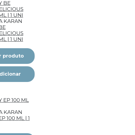
A KARAN
BE
ELICIOUS
L | 1 UNI
r produto
dicionar
A KARAN
P 100 ML | 1