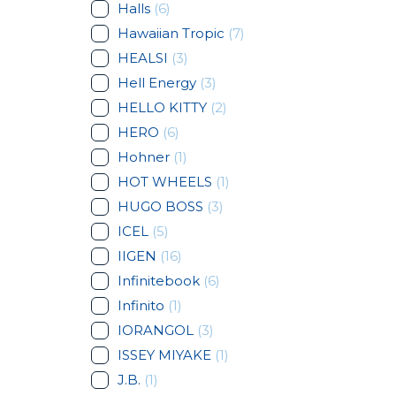
Halls
(6)
Hawaiian Tropic
(7)
HEALSI
(3)
Hell Energy
(3)
HELLO KITTY
(2)
HERO
(6)
Hohner
(1)
HOT WHEELS
(1)
HUGO BOSS
(3)
ICEL
(5)
IIGEN
(16)
Infinitebook
(6)
Infinito
(1)
IORANGOL
(3)
ISSEY MIYAKE
(1)
J.B.
(1)