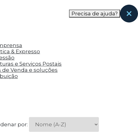
nas páginas que eles visitaram antes e analisar a
Precisa de ajuda?
Imprensa
tica & Expresso
ressão
uras e Serviços Postais
s de Venda e soluções
ibuição
denar por: