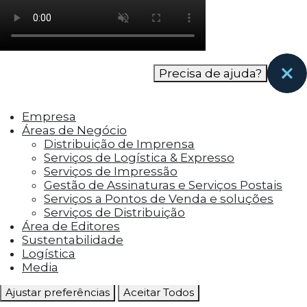
como os visitantes interagem com o site. Esses
cookies ajudam a fornecer informações sobre
as métricas do número de visitantes, taxa de
rejeição, origem do tráfego, etc.
Precisa de ajuda?
Cookies Funcionais
Os cookies funcionais ajudam a realizar certas
Empresa
funcionalidades, como compartilhar o
Áreas de Negócio
conteúdo do site em plataformas de social
Distribuição de Imprensa
media, coletar feedbacks e outros recursos de
Serviços de Logística & Expresso
terceiros.
Serviços de Impressão
Gestão de Assinaturas e Serviços Postais
Cookies Marketing
Serviços a Pontos de Venda e soluções
Os cookies de marketing são usados para
Serviços de Distribuição
entregar aos visitantes anúncios
Área de Editores
personalizados com base nas páginas que eles
Sustentabilidade
visitaram antes e analisar a eficácia da
Logística
campanha publicitária.
Media
Ajustar preferências
Aceitar Todos