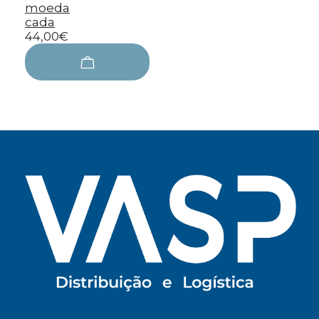
moeda
cada
44,00€