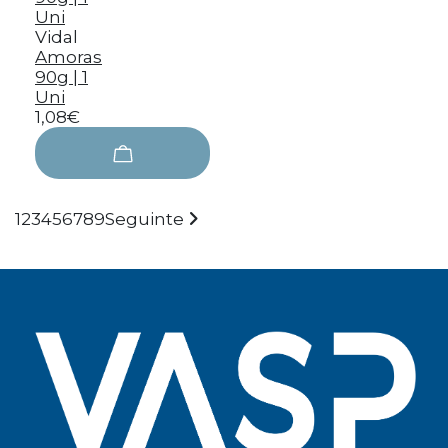
Vidal
Amoras
90g | 1
Uni
1,08€
1
2
3
4
5
6
7
8
9
Seguinte