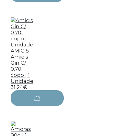
AMICIS
Amicis
Gin C/
0.70l
copo | 1
Unidade
31,24€