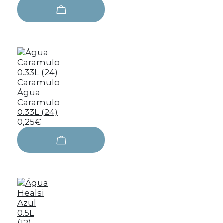
Caramulo
Água
Caramulo
0.33L (24)
0,25€