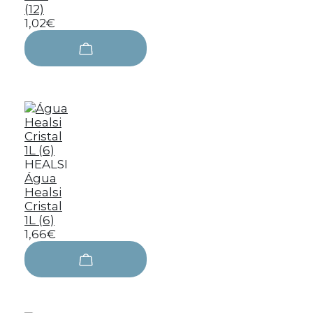
(12)
1,02€
HEALSI
Água
Healsi
Cristal
1L (6)
1,66€