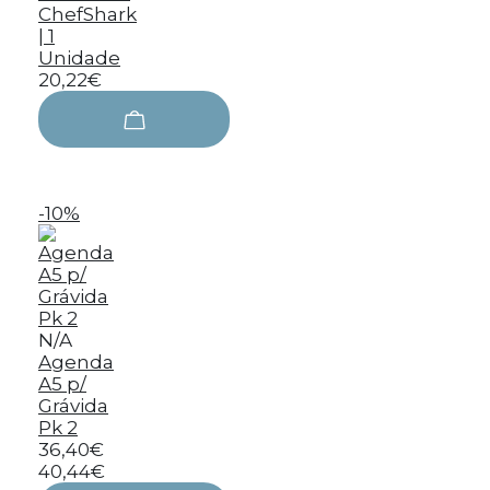
ChefShark
| 1
Unidade
20,22€
-10%
N/A
Agenda
A5 p/
Grávida
Pk 2
36,40€
40,44€