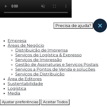
como os visitantes interagem com o site. Esses
cookies ajudam a fornecer informações sobre
as métricas do número de visitantes, taxa de
rejeição, origem do tráfego, etc.
Precisa de ajuda?
Cookies Funcionais
Os cookies funcionais ajudam a realizar certas
Empresa
funcionalidades, como compartilhar o
Áreas de Negócio
conteúdo do site em plataformas de social
Distribuição de Imprensa
media, coletar feedbacks e outros recursos de
Serviços de Logística & Expresso
terceiros.
Serviços de Impressão
Gestão de Assinaturas e Serviços Postais
Cookies Marketing
Serviços a Pontos de Venda e soluções
Os cookies de marketing são usados para
Serviços de Distribuição
entregar aos visitantes anúncios
Área de Editores
personalizados com base nas páginas que eles
Sustentabilidade
visitaram antes e analisar a eficácia da
Logística
campanha publicitária.
Media
Ajustar preferências
Aceitar Todos