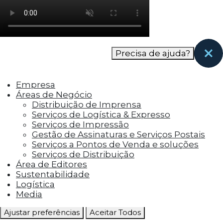
como os visitantes interagem com o site. Esses
cookies ajudam a fornecer informações sobre
as métricas do número de visitantes, taxa de
rejeição, origem do tráfego, etc.
Precisa de ajuda?
Cookies Funcionais
Os cookies funcionais ajudam a realizar certas
Empresa
funcionalidades, como compartilhar o
Áreas de Negócio
conteúdo do site em plataformas de social
Distribuição de Imprensa
media, coletar feedbacks e outros recursos de
Serviços de Logística & Expresso
terceiros.
Serviços de Impressão
Gestão de Assinaturas e Serviços Postais
Cookies Marketing
Serviços a Pontos de Venda e soluções
Os cookies de marketing são usados para
Serviços de Distribuição
entregar aos visitantes anúncios
Área de Editores
personalizados com base nas páginas que eles
Sustentabilidade
visitaram antes e analisar a eficácia da
Logística
campanha publicitária.
Media
Ajustar preferências
Aceitar Todos