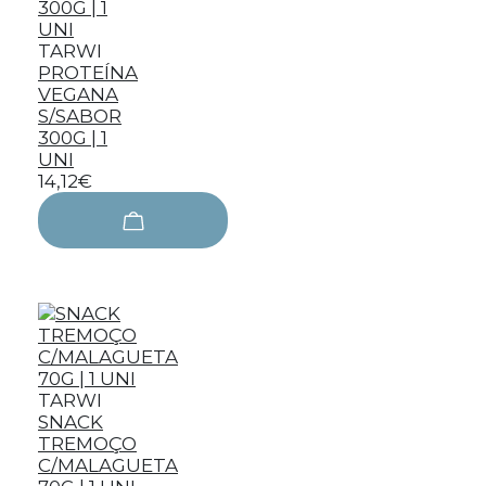
TARWI
PROTEÍNA
VEGANA
S/SABOR
300G | 1
UNI
14,12€
TARWI
SNACK
TREMOÇO
C/MALAGUETA