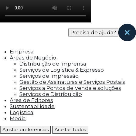
como os visitantes interagem com o site. Esses
cookies ajudam a fornecer informações sobre
as métricas do número de visitantes, taxa de
rejeição, origem do tráfego, etc.
Precisa de ajuda?
Cookies Funcionais
Os cookies funcionais ajudam a realizar certas
Empresa
funcionalidades, como compartilhar o
Áreas de Negócio
conteúdo do site em plataformas de social
Distribuição de Imprensa
media, coletar feedbacks e outros recursos de
Serviços de Logística & Expresso
terceiros.
Serviços de Impressão
Gestão de Assinaturas e Serviços Postais
Cookies Marketing
Serviços a Pontos de Venda e soluções
Os cookies de marketing são usados para
Serviços de Distribuição
entregar aos visitantes anúncios
Área de Editores
personalizados com base nas páginas que eles
Sustentabilidade
visitaram antes e analisar a eficácia da
Logística
campanha publicitária.
Media
Ajustar preferências
Aceitar Todos