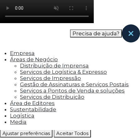
como os visitantes interagem com o site. Esses
cookies ajudam a fornecer informações sobre
as métricas do número de visitantes, taxa de
rejeição, origem do tráfego, etc.
Precisa de ajuda?
Cookies Funcionais
Os cookies funcionais ajudam a realizar certas
Empresa
funcionalidades, como compartilhar o
Áreas de Negócio
conteúdo do site em plataformas de social
Distribuição de Imprensa
media, coletar feedbacks e outros recursos de
Serviços de Logística & Expresso
terceiros.
Serviços de Impressão
Gestão de Assinaturas e Serviços Postais
Cookies Marketing
Serviços a Pontos de Venda e soluções
Os cookies de marketing são usados para
Serviços de Distribuição
entregar aos visitantes anúncios
Área de Editores
personalizados com base nas páginas que eles
Sustentabilidade
visitaram antes e analisar a eficácia da
Logística
campanha publicitária.
Media
Ajustar preferências
Aceitar Todos