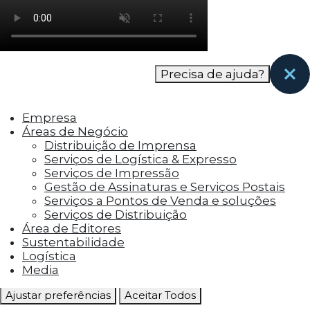
como os visitantes interagem com o site. Esses
cookies ajudam a fornecer informações sobre
as métricas do número de visitantes, taxa de
rejeição, origem do tráfego, etc.
Precisa de ajuda?
Cookies Funcionais
Os cookies funcionais ajudam a realizar certas
Empresa
funcionalidades, como compartilhar o
Áreas de Negócio
conteúdo do site em plataformas de social
Distribuição de Imprensa
media, coletar feedbacks e outros recursos de
Serviços de Logística & Expresso
terceiros.
Serviços de Impressão
Gestão de Assinaturas e Serviços Postais
Cookies Marketing
Serviços a Pontos de Venda e soluções
Os cookies de marketing são usados para
Serviços de Distribuição
entregar aos visitantes anúncios
Área de Editores
personalizados com base nas páginas que eles
Sustentabilidade
visitaram antes e analisar a eficácia da
Logística
campanha publicitária.
Media
Ajustar preferências
Aceitar Todos