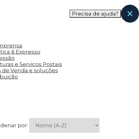
nas páginas que eles visitaram antes e analisar a
Precisa de ajuda?
Imprensa
tica & Expresso
ressão
uras e Serviços Postais
s de Venda e soluções
ibuição
denar por: