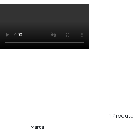
Os cookies de marketing são usados para entrega
eficácia da campanha publicitária.
Ajustar preferências
Aceitar Todos
Produtos
1 Produto
Marca