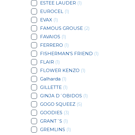
ESTEE LAUDER
(1)
EUROCEL
(1)
EVAX
(1)
FAMOUS GROUSE
(2)
FAVAIOS
(1)
FERRERO
(1)
FISHERMAN'S FRIEND
(1)
FLAIR
(1)
FLOWER KENZO
(1)
Galharda
(1)
GILLETTE
(1)
GINJA D´OBIDOS
(1)
GOGO SQUEEZ
(5)
GOODIES
(3)
GRANT´S
(1)
GREMLINS
(1)