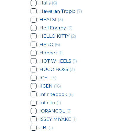
Halls
(6)
Hawaiian Tropic
(7)
HEALSI
(3)
Hell Energy
(3)
HELLO KITTY
(2)
HERO
(6)
Hohner
(1)
HOT WHEELS
(1)
HUGO BOSS
(3)
ICEL
(5)
IIGEN
(16)
Infinitebook
(6)
Infinito
(1)
IORANGOL
(3)
ISSEY MIYAKE
(1)
J.B.
(1)