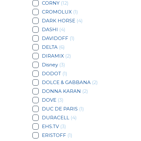
CORNY
(12)
CROMOLUX
(1)
DARK HORSE
(4)
DASHI
(4)
DAVIDOFF
(1)
DELTA
(6)
DIRAMIX
(2)
Disney
(3)
DODOT
(1)
DOLCE & GABBANA
(2)
DONNA KARAN
(2)
DOVE
(3)
DUC DE PARIS
(1)
DURACELL
(4)
EHS.TV
(3)
ERISTOFF
(1)