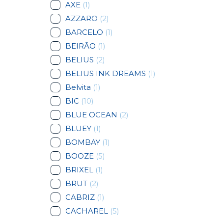
AXE
(1)
AZZARO
(2)
BARCELO
(1)
BEIRÃO
(1)
BELIUS
(2)
BELIUS INK DREAMS
(1)
Belvita
(1)
BIC
(10)
BLUE OCEAN
(2)
BLUEY
(1)
BOMBAY
(1)
BOOZE
(5)
BRIXEL
(1)
BRUT
(2)
CABRIZ
(1)
CACHAREL
(5)