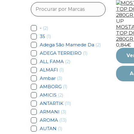
UP
MOSTA
-
(2)
TOP 
35
(1)
280GR 
Adega São Mamede Da
(2)
0,84€
ADEGA TERREIRO
(1)
Ve
ALL FAMA
(2)
ALMAFI
(1)
A
Ambar
(3)
AMBORG
(1)
AMICIS
(2)
ANTARTIK
(11)
ARMANI
(3)
AROMA
(13)
AUTAN
(1)