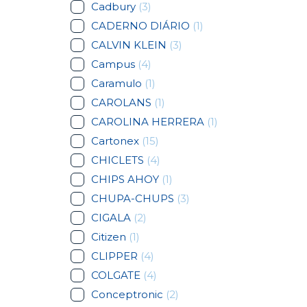
Cadbury
(3)
CADERNO DIÁRIO
(1)
CALVIN KLEIN
(3)
Campus
(4)
Caramulo
(1)
CAROLANS
(1)
CAROLINA HERRERA
(1)
Cartonex
(15)
CHICLETS
(4)
CHIPS AHOY
(1)
CHUPA-CHUPS
(3)
CIGALA
(2)
Citizen
(1)
CLIPPER
(4)
COLGATE
(4)
Conceptronic
(2)