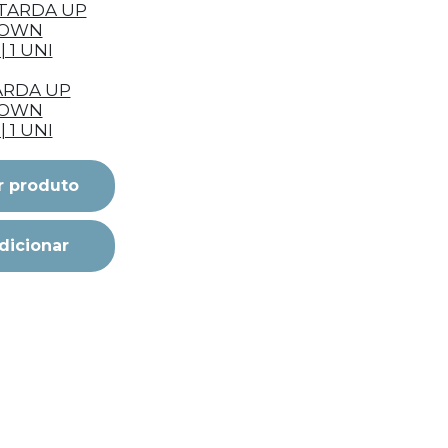
RDA UP
DOWN
| 1 UNI
r produto
dicionar