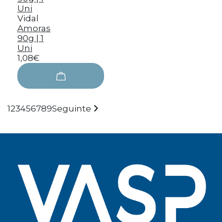
Vidal
Amoras
90g | 1
Uni
1,08€
1
2
3
4
5
6
7
8
9
Seguinte