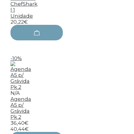
ChefShark
| 1
Unidade
20,22€
-10%
N/A
Agenda
A5 p/
Grávida
Pk 2
36,40€
40,44€