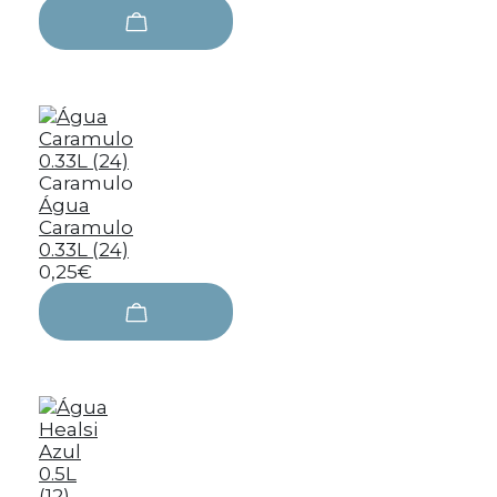
Caramulo
Água
Caramulo
0.33L (24)
0,25€