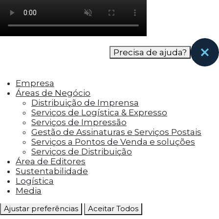
como os visitantes interagem com o site. Esses
cookies ajudam a fornecer informações sobre
as métricas do número de visitantes, taxa de
rejeição, origem do tráfego, etc.
Precisa de ajuda?
Cookies Funcionais
Os cookies funcionais ajudam a realizar certas
Empresa
funcionalidades, como compartilhar o
Áreas de Negócio
conteúdo do site em plataformas de social
Distribuição de Imprensa
media, coletar feedbacks e outros recursos de
Serviços de Logística & Expresso
terceiros.
Serviços de Impressão
Gestão de Assinaturas e Serviços Postais
Cookies Marketing
Serviços a Pontos de Venda e soluções
Os cookies de marketing são usados para
Serviços de Distribuição
entregar aos visitantes anúncios
Área de Editores
personalizados com base nas páginas que eles
Sustentabilidade
visitaram antes e analisar a eficácia da
Logística
campanha publicitária.
Media
Ajustar preferências
Aceitar Todos