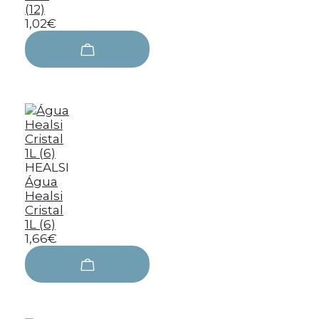
(12)
1,02€
HEALSI
Água
Healsi
Cristal
1L (6)
1,66€