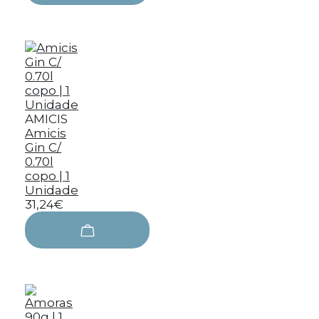
AMICIS
Amicis
Gin C/
0.70l
copo | 1
Unidade
31,24€