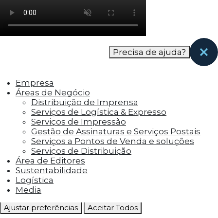
como os visitantes interagem com o site. Esses
cookies ajudam a fornecer informações sobre
as métricas do número de visitantes, taxa de
rejeição, origem do tráfego, etc.
Precisa de ajuda?
Cookies Funcionais
Os cookies funcionais ajudam a realizar certas
Empresa
funcionalidades, como compartilhar o
Áreas de Negócio
conteúdo do site em plataformas de social
Distribuição de Imprensa
media, coletar feedbacks e outros recursos de
Serviços de Logística & Expresso
terceiros.
Serviços de Impressão
Gestão de Assinaturas e Serviços Postais
Cookies Marketing
Serviços a Pontos de Venda e soluções
Os cookies de marketing são usados para
Serviços de Distribuição
entregar aos visitantes anúncios
Área de Editores
personalizados com base nas páginas que eles
Sustentabilidade
visitaram antes e analisar a eficácia da
Logística
campanha publicitária.
Media
Ajustar preferências
Aceitar Todos