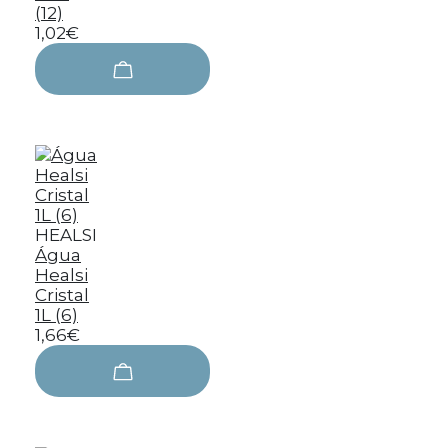
(12)
1,02€
HEALSI
Água
Healsi
Cristal
1L (6)
1,66€