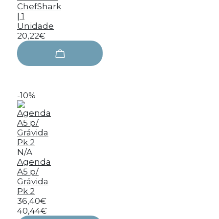
ChefShark
| 1
Unidade
20,22€
-10%
N/A
Agenda
A5 p/
Grávida
Pk 2
36,40€
40,44€