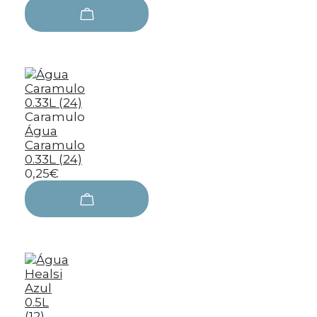
Caramulo
Água
Caramulo
0.33L (24)
0,25€