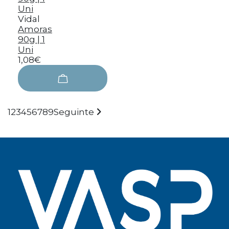
Vidal
Amoras
90g | 1
Uni
1,08€
1
2
3
4
5
6
7
8
9
Seguinte