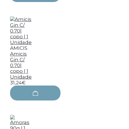
AMICIS
Amicis
Gin C/
0.70l
copo | 1
Unidade
31,24€