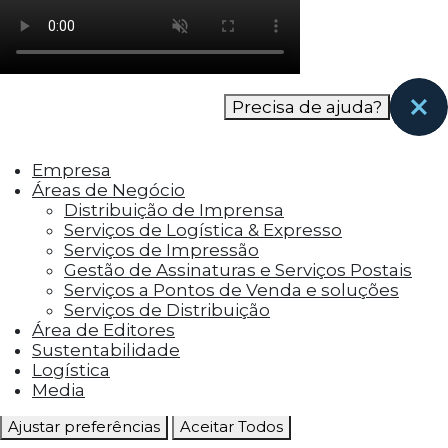
como os visitantes interagem com o site. Esses
cookies ajudam a fornecer informações sobre
as métricas do número de visitantes, taxa de
rejeição, origem do tráfego, etc.
Precisa de ajuda?
Cookies Funcionais
Os cookies funcionais ajudam a realizar certas
Empresa
funcionalidades, como compartilhar o
Áreas de Negócio
conteúdo do site em plataformas de social
Distribuição de Imprensa
media, coletar feedbacks e outros recursos de
Serviços de Logística & Expresso
terceiros.
Serviços de Impressão
Gestão de Assinaturas e Serviços Postais
Cookies Marketing
Serviços a Pontos de Venda e soluções
Os cookies de marketing são usados para
Serviços de Distribuição
entregar aos visitantes anúncios
Área de Editores
personalizados com base nas páginas que eles
Sustentabilidade
visitaram antes e analisar a eficácia da
Logística
campanha publicitária.
Media
Ajustar preferências
Aceitar Todos