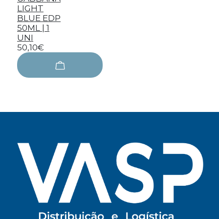
LIGHT
BLUE EDP
50ML | 1
UNI
50,10€