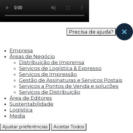
como os visitantes interagem com o site. Esses
cookies ajudam a fornecer informações sobre
as métricas do número de visitantes, taxa de
rejeição, origem do tráfego, etc.
Precisa de ajuda?
Cookies Funcionais
Os cookies funcionais ajudam a realizar certas
Empresa
funcionalidades, como compartilhar o
Áreas de Negócio
conteúdo do site em plataformas de social
Distribuição de Imprensa
media, coletar feedbacks e outros recursos de
Serviços de Logística & Expresso
terceiros.
Serviços de Impressão
Gestão de Assinaturas e Serviços Postais
Cookies Marketing
Serviços a Pontos de Venda e soluções
Os cookies de marketing são usados para
Serviços de Distribuição
entregar aos visitantes anúncios
Área de Editores
personalizados com base nas páginas que eles
Sustentabilidade
visitaram antes e analisar a eficácia da
Logística
campanha publicitária.
Media
Ajustar preferências
Aceitar Todos