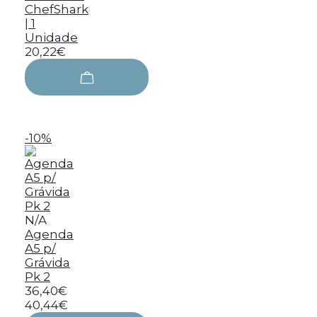
ChefShark
| 1
Unidade
20,22€
-10%
N/A
Agenda
A5 p/
Grávida
Pk 2
36,40€
40,44€