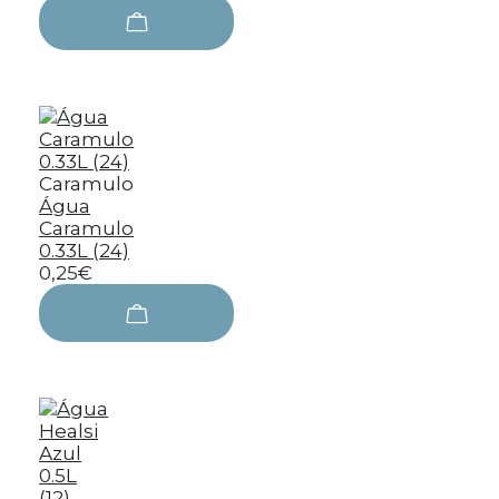
Caramulo
Água
Caramulo
0.33L (24)
0,25€