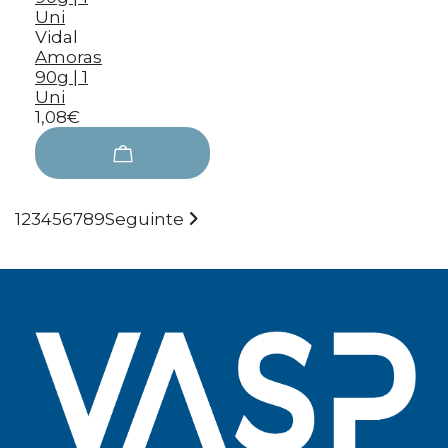
Vidal
Amoras
90g | 1
Uni
1,08€
1
2
3
4
5
6
7
8
9
Seguinte