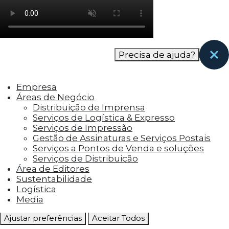
como os visitantes interagem com o site. Esses
cookies ajudam a fornecer informações sobre
as métricas do número de visitantes, taxa de
rejeição, origem do tráfego, etc.
Precisa de ajuda?
Cookies Funcionais
Os cookies funcionais ajudam a realizar certas
Empresa
funcionalidades, como compartilhar o
Áreas de Negócio
conteúdo do site em plataformas de social
Distribuição de Imprensa
media, coletar feedbacks e outros recursos de
Serviços de Logística & Expresso
terceiros.
Serviços de Impressão
Gestão de Assinaturas e Serviços Postais
Cookies Marketing
Serviços a Pontos de Venda e soluções
Os cookies de marketing são usados para
Serviços de Distribuição
entregar aos visitantes anúncios
Área de Editores
personalizados com base nas páginas que eles
Sustentabilidade
visitaram antes e analisar a eficácia da
Logística
campanha publicitária.
Media
Ajustar preferências
Aceitar Todos