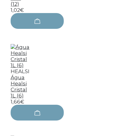
(12)
1,02€
HEALSI
Água
Healsi
Cristal
1L (6)
1,66€