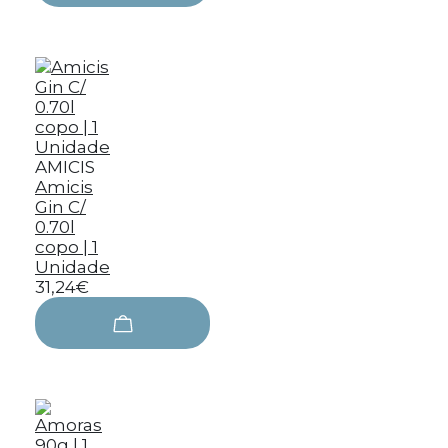
AMICIS
Amicis
Gin C/
0.70l
copo | 1
Unidade
31,24€