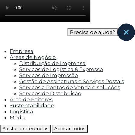
como os visitantes interagem com o site. Esses
cookies ajudam a fornecer informações sobre
as métricas do número de visitantes, taxa de
rejeição, origem do tráfego, etc.
Precisa de ajuda?
Cookies Funcionais
Os cookies funcionais ajudam a realizar certas
Empresa
funcionalidades, como compartilhar o
Áreas de Negócio
conteúdo do site em plataformas de social
Distribuição de Imprensa
media, coletar feedbacks e outros recursos de
Serviços de Logística & Expresso
terceiros.
Serviços de Impressão
Gestão de Assinaturas e Serviços Postais
Cookies Marketing
Serviços a Pontos de Venda e soluções
Os cookies de marketing são usados para
Serviços de Distribuição
entregar aos visitantes anúncios
Área de Editores
personalizados com base nas páginas que eles
Sustentabilidade
visitaram antes e analisar a eficácia da
Logística
campanha publicitária.
Media
Ajustar preferências
Aceitar Todos