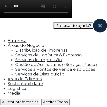
como os visitantes interagem com o site. Esses
cookies ajudam a fornecer informações sobre
as métricas do número de visitantes, taxa de
rejeição, origem do tráfego, etc.
Precisa de ajuda?
Cookies Funcionais
Os cookies funcionais ajudam a realizar certas
Empresa
funcionalidades, como compartilhar o
Áreas de Negócio
conteúdo do site em plataformas de social
Distribuição de Imprensa
media, coletar feedbacks e outros recursos de
Serviços de Logística & Expresso
terceiros.
Serviços de Impressão
Gestão de Assinaturas e Serviços Postais
Cookies Marketing
Serviços a Pontos de Venda e soluções
Os cookies de marketing são usados para
Serviços de Distribuição
entregar aos visitantes anúncios
Área de Editores
personalizados com base nas páginas que eles
Sustentabilidade
visitaram antes e analisar a eficácia da
Logística
campanha publicitária.
Media
Ajustar preferências
Aceitar Todos