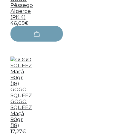
Pêssego
Alperce
(PK 4)
46,05€
GOGO
SQUEEZ
GOGO
SQUEEZ
Maçã
90gr
(18)
17,27€