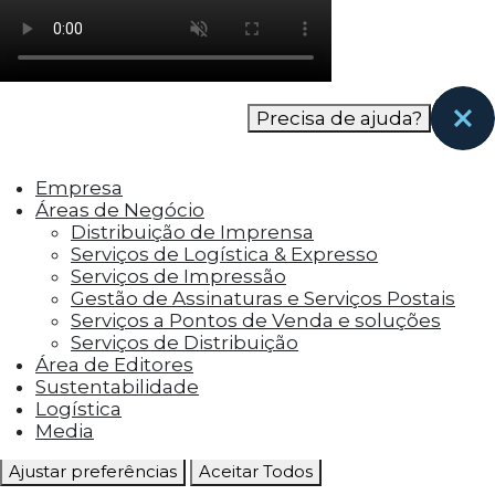
como os visitantes interagem com o site. Esses
cookies ajudam a fornecer informações sobre
as métricas do número de visitantes, taxa de
rejeição, origem do tráfego, etc.
Precisa de ajuda?
Cookies Funcionais
Os cookies funcionais ajudam a realizar certas
Empresa
funcionalidades, como compartilhar o
Áreas de Negócio
conteúdo do site em plataformas de social
Distribuição de Imprensa
media, coletar feedbacks e outros recursos de
Serviços de Logística & Expresso
terceiros.
Serviços de Impressão
Gestão de Assinaturas e Serviços Postais
Cookies Marketing
Serviços a Pontos de Venda e soluções
Os cookies de marketing são usados para
Serviços de Distribuição
entregar aos visitantes anúncios
Área de Editores
personalizados com base nas páginas que eles
Sustentabilidade
visitaram antes e analisar a eficácia da
Logística
campanha publicitária.
Media
Ajustar preferências
Aceitar Todos