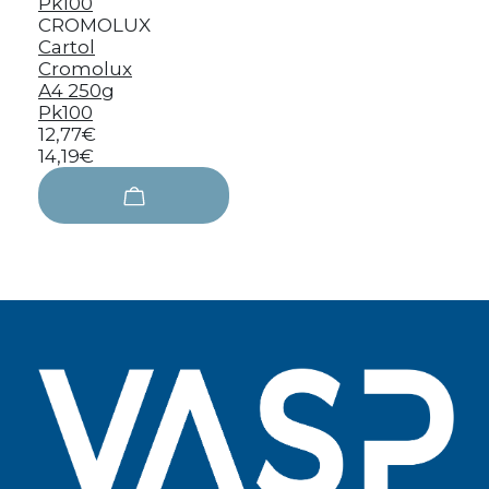
CROMOLUX
Cartol
Cromolux
A4 250g
Pk100
12,77€
14,19€