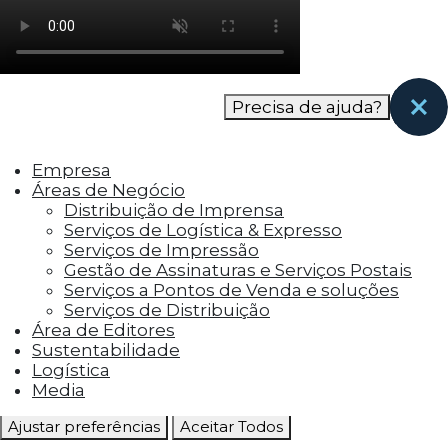
como os visitantes interagem com o site. Esses
cookies ajudam a fornecer informações sobre
as métricas do número de visitantes, taxa de
rejeição, origem do tráfego, etc.
Precisa de ajuda?
Cookies Funcionais
Os cookies funcionais ajudam a realizar certas
Empresa
funcionalidades, como compartilhar o
Áreas de Negócio
conteúdo do site em plataformas de social
Distribuição de Imprensa
media, coletar feedbacks e outros recursos de
Serviços de Logística & Expresso
terceiros.
Serviços de Impressão
Gestão de Assinaturas e Serviços Postais
Cookies Marketing
Serviços a Pontos de Venda e soluções
Os cookies de marketing são usados para
Serviços de Distribuição
entregar aos visitantes anúncios
Área de Editores
personalizados com base nas páginas que eles
Sustentabilidade
visitaram antes e analisar a eficácia da
Logística
campanha publicitária.
Media
Ajustar preferências
Aceitar Todos