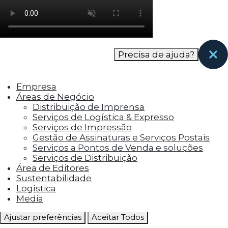
como os visitantes interagem com o site. Esses
cookies ajudam a fornecer informações sobre
as métricas do número de visitantes, taxa de
rejeição, origem do tráfego, etc.
Precisa de ajuda?
Cookies Funcionais
Os cookies funcionais ajudam a realizar certas
Empresa
funcionalidades, como compartilhar o
Áreas de Negócio
conteúdo do site em plataformas de social
Distribuição de Imprensa
media, coletar feedbacks e outros recursos de
Serviços de Logística & Expresso
terceiros.
Serviços de Impressão
Gestão de Assinaturas e Serviços Postais
Cookies Marketing
Serviços a Pontos de Venda e soluções
Os cookies de marketing são usados para
Serviços de Distribuição
entregar aos visitantes anúncios
Área de Editores
personalizados com base nas páginas que eles
Sustentabilidade
visitaram antes e analisar a eficácia da
Logística
campanha publicitária.
Media
Ajustar preferências
Aceitar Todos