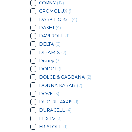
CORNY
(12)
CROMOLUX
(1)
DARK HORSE
(4)
DASHI
(4)
DAVIDOFF
(1)
DELTA
(6)
DIRAMIX
(2)
Disney
(3)
DODOT
(1)
DOLCE & GABBANA
(2)
DONNA KARAN
(2)
DOVE
(3)
DUC DE PARIS
(1)
DURACELL
(4)
EHS.TV
(3)
ERISTOFF
(1)