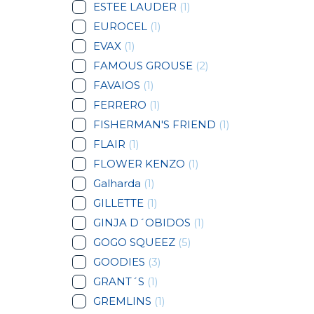
ESTEE LAUDER
(1)
EUROCEL
(1)
EVAX
(1)
FAMOUS GROUSE
(2)
FAVAIOS
(1)
FERRERO
(1)
FISHERMAN'S FRIEND
(1)
FLAIR
(1)
FLOWER KENZO
(1)
Galharda
(1)
GILLETTE
(1)
GINJA D´OBIDOS
(1)
GOGO SQUEEZ
(5)
GOODIES
(3)
GRANT´S
(1)
GREMLINS
(1)