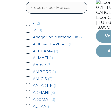
CAROL
Licor C
| 1 Uni
-
(2)
13,80€
35
(1)
Ve
Adega São Mamede Da
(2)
ADEGA TERREIRO
(1)
ALL FAMA
(2)
A
ALMAFI
(1)
Ambar
(3)
AMBORG
(1)
AMICIS
(2)
ANTARTIK
(11)
ARMANI
(3)
AROMA
(13)
AUTAN
(1)