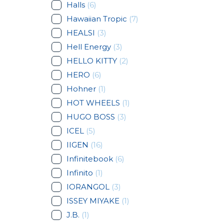
Halls
(6)
Hawaiian Tropic
(7)
HEALSI
(3)
Hell Energy
(3)
HELLO KITTY
(2)
HERO
(6)
Hohner
(1)
HOT WHEELS
(1)
HUGO BOSS
(3)
ICEL
(5)
IIGEN
(16)
Infinitebook
(6)
Infinito
(1)
IORANGOL
(3)
ISSEY MIYAKE
(1)
J.B.
(1)