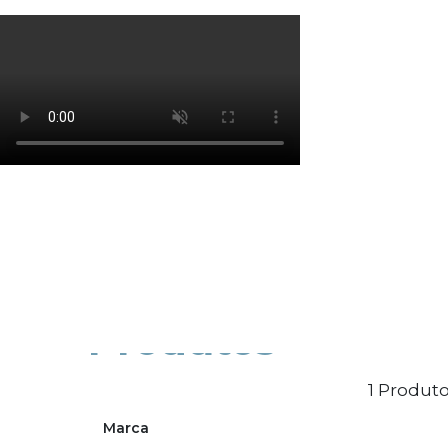
Os cookies de marketing são usados para entrega
eficácia da campanha publicitária.
Ajustar preferências
Aceitar Todos
Produtos
1 Produto
Marca