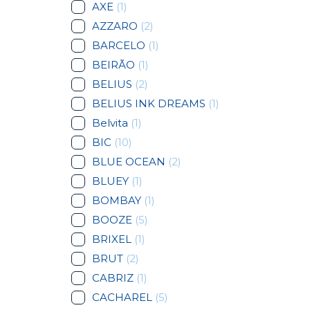
AXE
(1)
AZZARO
(2)
BARCELO
(1)
BEIRÃO
(1)
BELIUS
(2)
BELIUS INK DREAMS
(1)
Belvita
(1)
BIC
(10)
BLUE OCEAN
(2)
BLUEY
(1)
BOMBAY
(1)
BOOZE
(5)
BRIXEL
(1)
BRUT
(2)
CABRIZ
(1)
CACHAREL
(5)