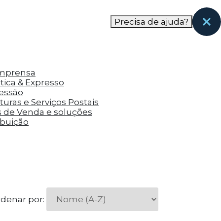
nas páginas que eles visitaram antes e analisar a
Precisa de ajuda?
Imprensa
tica & Expresso
ressão
uras e Serviços Postais
s de Venda e soluções
ibuição
denar por: