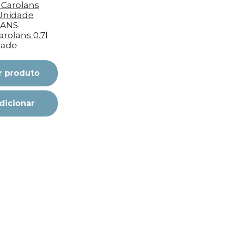
ANS
arolans 0.7l
dade
r produto
dicionar