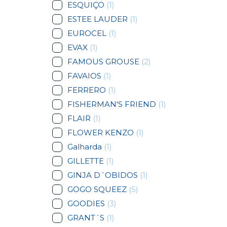
ESQUIÇO
(1)
ESTEE LAUDER
(1)
EUROCEL
(1)
EVAX
(1)
FAMOUS GROUSE
(2)
FAVAIOS
(1)
FERRERO
(1)
FISHERMAN'S FRIEND
(1)
FLAIR
(1)
FLOWER KENZO
(1)
Galharda
(1)
GILLETTE
(1)
GINJA D´OBIDOS
(1)
GOGO SQUEEZ
(5)
GOODIES
(3)
GRANT´S
(1)