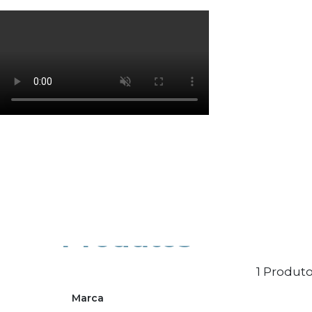
Os cookies de marketing são usados para entrega
eficácia da campanha publicitária.
Ajustar preferências
Aceitar Todos
Produtos
1 Produto
Marca