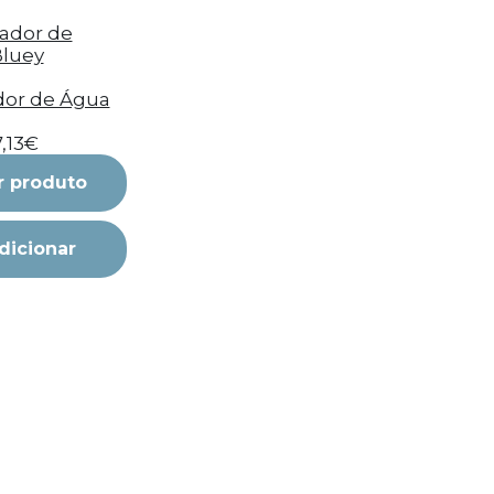
or de Água
7,13€
r produto
dicionar