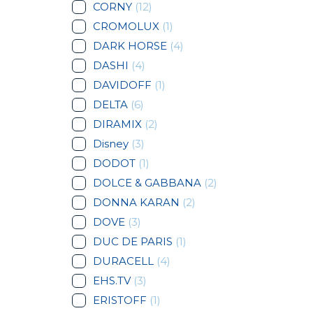
CORNY
(12)
CROMOLUX
(1)
DARK HORSE
(4)
DASHI
(4)
DAVIDOFF
(1)
DELTA
(6)
DIRAMIX
(2)
Disney
(3)
DODOT
(1)
DOLCE & GABBANA
(2)
DONNA KARAN
(2)
DOVE
(3)
DUC DE PARIS
(1)
DURACELL
(4)
EHS.TV
(3)
ERISTOFF
(1)