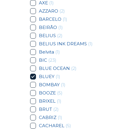
AXE
(1)
AZZARO
(2)
BARCELO
(1)
BEIRÃO
(1)
BELIUS
(2)
BELIUS INK DREAMS
(1)
Belvita
(1)
BIC
(23)
BLUE OCEAN
(2)
BLUEY
(1)
BOMBAY
(1)
BOOZE
(5)
BRIXEL
(1)
BRUT
(2)
CABRIZ
(1)
CACHAREL
(5)