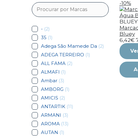
-10%
BLUEY
Marcad
-
(2)
Bluey
35
(1)
6,42€
Adega São Mamede Da
(2)
Ve
ADEGA TERREIRO
(1)
ALL FAMA
(2)
A
ALMAFI
(1)
Ambar
(3)
AMBORG
(1)
AMICIS
(2)
ANTARTIK
(11)
ARMANI
(3)
AROMA
(13)
AUTAN
(1)