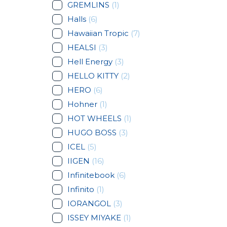
GREMLINS
(1)
Halls
(6)
Hawaiian Tropic
(7)
HEALSI
(3)
Hell Energy
(3)
HELLO KITTY
(2)
HERO
(6)
Hohner
(1)
HOT WHEELS
(1)
HUGO BOSS
(3)
ICEL
(5)
IIGEN
(16)
Infinitebook
(6)
Infinito
(1)
IORANGOL
(3)
ISSEY MIYAKE
(1)