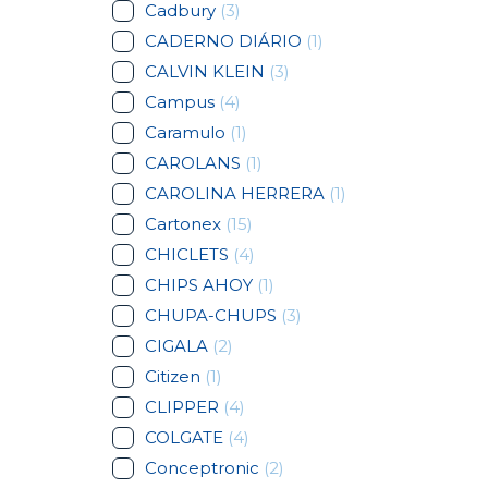
Cadbury
(3)
CADERNO DIÁRIO
(1)
CALVIN KLEIN
(3)
Campus
(4)
Caramulo
(1)
CAROLANS
(1)
CAROLINA HERRERA
(1)
Cartonex
(15)
CHICLETS
(4)
CHIPS AHOY
(1)
CHUPA-CHUPS
(3)
CIGALA
(2)
Citizen
(1)
CLIPPER
(4)
COLGATE
(4)
Conceptronic
(2)