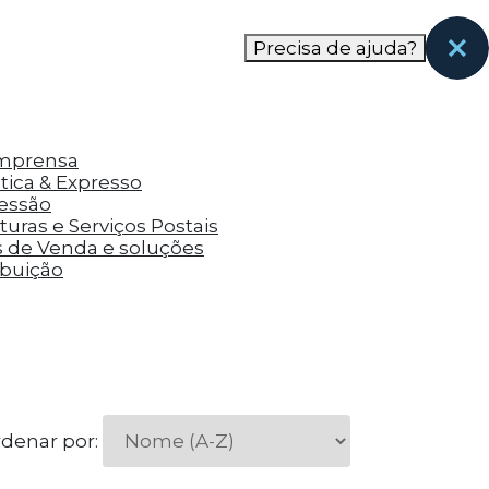
nas páginas que eles visitaram antes e analisar a
Precisa de ajuda?
Imprensa
tica & Expresso
ressão
uras e Serviços Postais
s de Venda e soluções
ibuição
denar por: