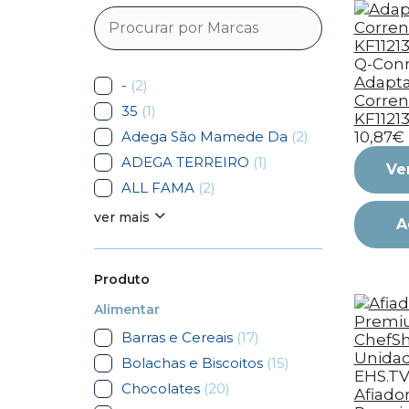
Q-Con
Adapt
-
(2)
Corren
35
(1)
KF11213
Adega São Mamede Da
(2)
10,87€
ADEGA TERREIRO
(1)
Ve
ALL FAMA
(2)
ver mais
A
Produto
Alimentar
Barras e Cereais
(17)
Bolachas e Biscoitos
(15)
EHS.T
Chocolates
(20)
Afiado