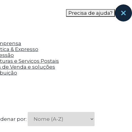
nas páginas que eles visitaram antes e analisar a
Precisa de ajuda?
Imprensa
tica & Expresso
ressão
uras e Serviços Postais
s de Venda e soluções
ibuição
denar por: