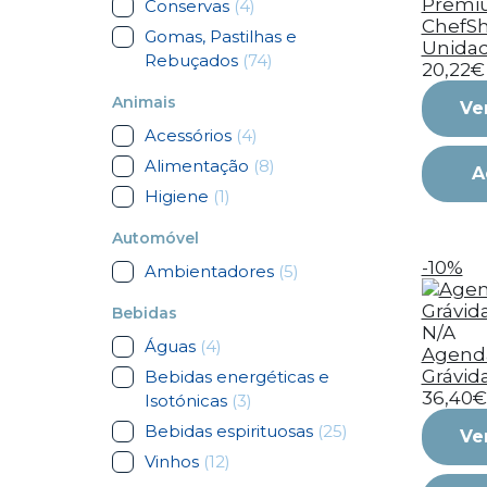
Premi
Conservas
(4)
ChefSha
Gomas, Pastilhas e
Unida
Rebuçados
(74)
20,22€
Animais
Ve
Acessórios
(4)
Alimentação
(8)
A
Higiene
(1)
Automóvel
-10%
Ambientadores
(5)
Bebidas
N/A
Águas
(4)
Agenda
Grávid
Bebidas energéticas e
36,40€
Isotónicas
(3)
Bebidas espirituosas
(25)
Ve
Vinhos
(12)