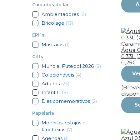
A
Cuidados do lar
Ambientadores
(8)
Bricolage
(13)
EPI´s
Caram
Máscaras
(1)
Água 
0.33L (
Gifts
0,25€
Mundial Futebol 2026
(9)
Ve
Colecionáveis
(4)
Adultos
(25)
(Brev
Infantil
(38)
dispon
Dias comemorativos
(2)
S
Papelaria
Mochilas, estojos e
lancheiras
(7)
Agendas
(1)