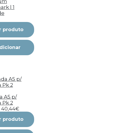
um
rk | 1
de
r produto
dicionar
 A5 p/
a Pk 2
40,44€
r produto