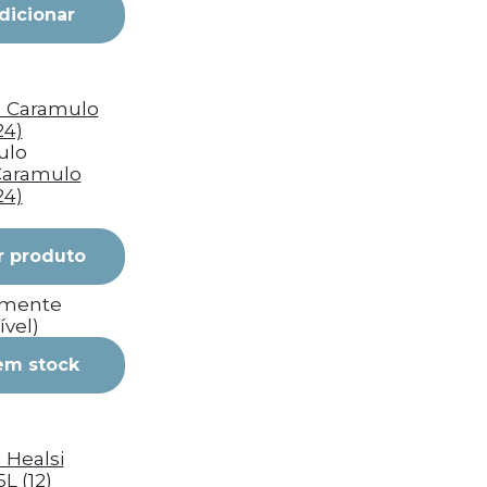
dicionar
ulo
Caramulo
24)
r produto
emente
ível)
em stock