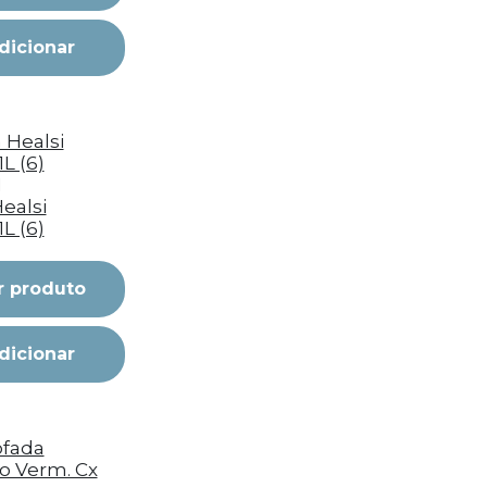
dicionar
I
ealsi
1L (6)
r produto
dicionar