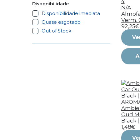
Disponibilidade
N/A
Disponibilidade imediata
Almofa
Verm. 
Quase esgotado
92,25€
Out of Stock
Ve
A
AROM
Ambien
Oud M
Black |
1,48€
Ve