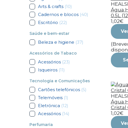
HEALS
Arts & crafts
(10)
Água H
Cadernos e blocos
(40)
0.5L (12
1,02€
Escritório
(22)
Ve
Saúde e bem-estar
Beleza e higiene
(37)
(Brev
dispon
Acessórios de Tabaco
S
Acessórios
(23)
Isqueiros
(11)
Tecnologia e Comunicações
Cartões telefónicos
(5)
HEALS
Telemóveis
(1)
Água H
Eletrónica
(12)
Cristal 
1,02€
Acessórios
(14)
Ve
Perfumaria