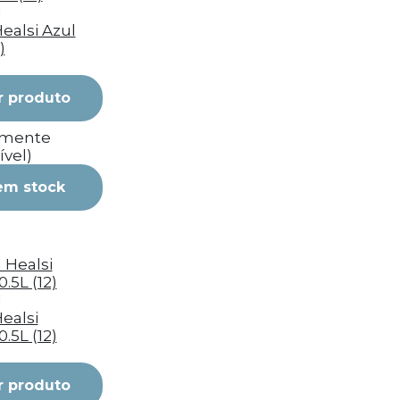
I
ealsi Azul
)
r produto
emente
ível)
em stock
I
ealsi
0.5L (12)
r produto