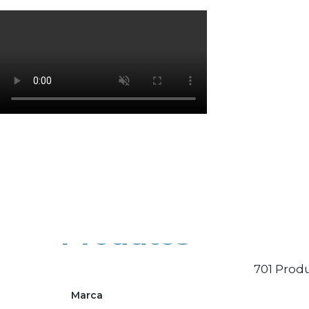
Os cookies de marketing são usados para entrega
eficácia da campanha publicitária.
Ajustar preferências
Aceitar Todos
Produtos
701 Produ
Marca