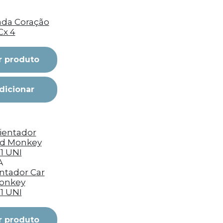
da Coração
Cx 4
r produto
dicionar
A
tador Car
onkey
 1 UNI
r produto