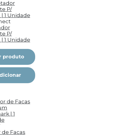
nect
ador
te P/
 | 1 Unidade
r produto
dicionar
V
r de Facas