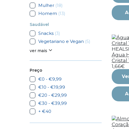
Mulher
(18)
A
Homem
(13)
Saudável
Snacks
(3)
Vegetariano e Vegan
(5)
HEALS
ver mais
Água H
Cristal 
1,66€
Preço
Ve
€0 - €9,99
€10 - €19,99
A
€20 - €29,99
€30 - €39,99
+ €40