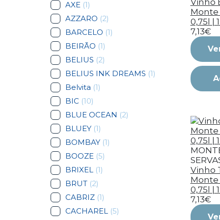
Vinho 
AXE
(1)
Monte 
AZZARO
(2)
0,75l |
7,13€
BARCELO
(1)
BEIRÃO
(1)
Ve
BELIUS
(2)
BELIUS INK DREAMS
(1)
A
Belvita
(1)
BIC
(10)
BLUE OCEAN
(2)
BLUEY
(1)
BOMBAY
(1)
MONTE
BOOZE
(5)
SERVA
BRIXEL
(1)
Vinho 
Monte 
BRUT
(2)
0,75l |
CABRIZ
(1)
7,13€
CACHAREL
(5)
Ve