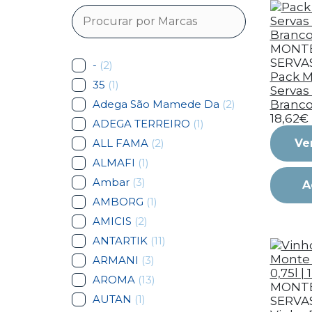
MONTE
SERVA
-
(2)
Pack M
35
(1)
Servas 
Adega São Mamede Da
(2)
Branco
18,62€
ADEGA TERREIRO
(1)
ALL FAMA
(2)
Ve
ALMAFI
(1)
Ambar
(3)
A
AMBORG
(1)
AMICIS
(2)
ANTARTIK
(11)
ARMANI
(3)
AROMA
(13)
MONTE
AUTAN
(1)
SERVA