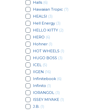
Halls
(6)
Hawaiian Tropic
(7)
HEALSI
(3)
Hell Energy
(3)
HELLO KITTY
(2)
HERO
(6)
Hohner
(1)
HOT WHEELS
(1)
HUGO BOSS
(3)
ICEL
(5)
IIGEN
(16)
Infinitebook
(6)
Infinito
(1)
IORANGOL
(3)
ISSEY MIYAKE
(1)
J.B.
(1)