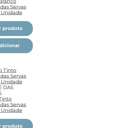
Branco
das Servas
 1 Unidade
r produto
dicionar
 DAS
S
Tinto
das Servas
 1 Unidade
r produto