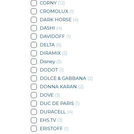
CORNY
(12)
CROMOLUX
(1)
DARK HORSE
(4)
DASHI
(4)
DAVIDOFF
(1)
DELTA
(6)
DIRAMIX
(2)
Disney
(3)
DODOT
(1)
DOLCE & GABBANA
(2)
DONNA KARAN
(2)
DOVE
(3)
DUC DE PARIS
(1)
DURACELL
(4)
EHS.TV
(3)
ERISTOFF
(1)