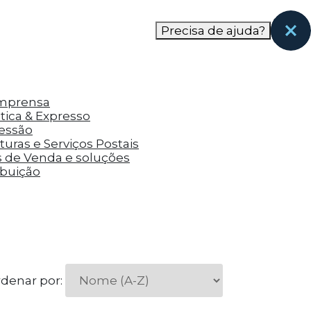
nas páginas que eles visitaram antes e analisar a
Precisa de ajuda?
Imprensa
tica & Expresso
ressão
uras e Serviços Postais
s de Venda e soluções
ibuição
denar por: