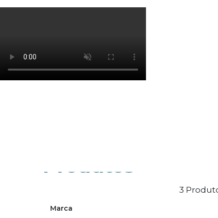
Os cookies de marketing são usados para entrega
eficácia da campanha publicitária.
Ajustar preferências
Aceitar Todos
Produtos
3 Produto
Marca