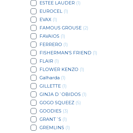
ESTEE LAUDER
(1)
EUROCEL
(1)
EVAX
(1)
FAMOUS GROUSE
(2)
FAVAIOS
(1)
FERRERO
(1)
FISHERMAN'S FRIEND
(1)
FLAIR
(1)
FLOWER KENZO
(1)
Galharda
(1)
GILLETTE
(1)
GINJA D´OBIDOS
(1)
GOGO SQUEEZ
(5)
GOODIES
(3)
GRANT´S
(1)
GREMLINS
(1)