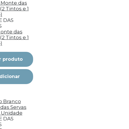
 DAS
S
onte das
(2 Tintos e 1
)
r produto
dicionar
 DAS
S