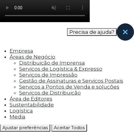
como os visitantes interagem com o site. Esses
cookies ajudam a fornecer informações sobre
as métricas do número de visitantes, taxa de
rejeição, origem do tráfego, etc.
Precisa de ajuda?
Cookies Funcionais
Os cookies funcionais ajudam a realizar certas
Empresa
funcionalidades, como compartilhar o
Áreas de Negócio
conteúdo do site em plataformas de social
Distribuição de Imprensa
media, coletar feedbacks e outros recursos de
Serviços de Logística & Expresso
terceiros.
Serviços de Impressão
Gestão de Assinaturas e Serviços Postais
Cookies Marketing
Serviços a Pontos de Venda e soluções
Os cookies de marketing são usados para
Serviços de Distribuição
entregar aos visitantes anúncios
Área de Editores
personalizados com base nas páginas que eles
Sustentabilidade
visitaram antes e analisar a eficácia da
Logística
campanha publicitária.
Media
Ajustar preferências
Aceitar Todos