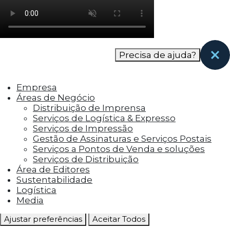
como os visitantes interagem com o site. Esses
cookies ajudam a fornecer informações sobre
as métricas do número de visitantes, taxa de
rejeição, origem do tráfego, etc.
Precisa de ajuda?
Cookies Funcionais
Os cookies funcionais ajudam a realizar certas
Empresa
funcionalidades, como compartilhar o
Áreas de Negócio
conteúdo do site em plataformas de social
Distribuição de Imprensa
media, coletar feedbacks e outros recursos de
Serviços de Logística & Expresso
terceiros.
Serviços de Impressão
Gestão de Assinaturas e Serviços Postais
Cookies Marketing
Serviços a Pontos de Venda e soluções
Os cookies de marketing são usados para
Serviços de Distribuição
entregar aos visitantes anúncios
Área de Editores
personalizados com base nas páginas que eles
Sustentabilidade
visitaram antes e analisar a eficácia da
Logística
campanha publicitária.
Media
Ajustar preferências
Aceitar Todos