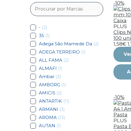
-10%
PLUS
-
(2)
Clips 
35
(1)
100 uni 
Adega São Mamede Da
(2)
1,58€
1
ADEGA TERREIRO
(1)
Ve
ALL FAMA
(2)
ALMAFI
(1)
A
Ambar
(3)
AMBORG
(1)
AMICIS
(2)
-10%
ANTARTIK
(11)
ARMANI
(3)
AROMA
(13)
PLUS
AUTAN
(1)
Pasta 