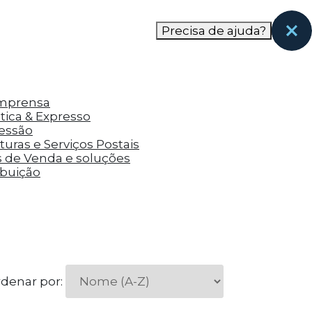
nas páginas que eles visitaram antes e analisar a
Precisa de ajuda?
Imprensa
tica & Expresso
ressão
uras e Serviços Postais
s de Venda e soluções
ibuição
denar por: