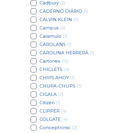
Cadbury
(3)
CADERNO DIÁRIO
(1)
CALVIN KLEIN
(3)
Campus
(4)
Caramulo
(1)
CAROLANS
(1)
CAROLINA HERRERA
(1)
Cartonex
(15)
CHICLETS
(4)
CHIPS AHOY
(1)
CHUPA-CHUPS
(3)
CIGALA
(2)
Citizen
(1)
CLIPPER
(4)
COLGATE
(4)
Conceptronic
(2)