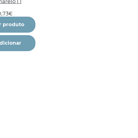
arelo | 1
0,73€
r produto
dicionar