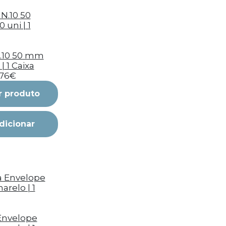
N.10 50 mm
| 1 Caixa
,76€
r produto
dicionar
Envelope