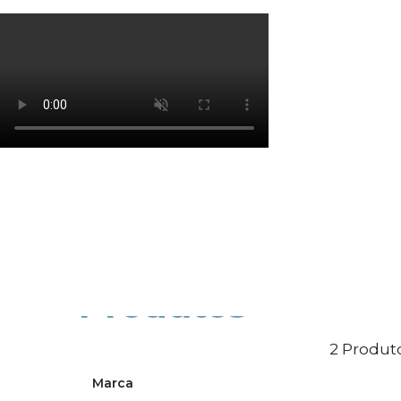
Os cookies de marketing são usados para entrega
eficácia da campanha publicitária.
Ajustar preferências
Aceitar Todos
Produtos
2 Produto
Marca