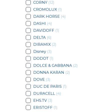
CORNY
(12)
CROMOLUX
(1)
DARK HORSE
(4)
DASHI
(4)
DAVIDOFF
(1)
DELTA
(6)
DIRAMIX
(2)
Disney
(3)
DODOT
(1)
DOLCE & GABBANA
(2)
DONNA KARAN
(2)
DOVE
(3)
DUC DE PARIS
(1)
DURACELL
(4)
EHS.TV
(3)
ERISTOFF
(1)