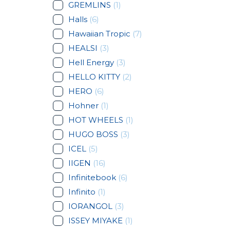
GREMLINS
(1)
Halls
(6)
Hawaiian Tropic
(7)
HEALSI
(3)
Hell Energy
(3)
HELLO KITTY
(2)
HERO
(6)
Hohner
(1)
HOT WHEELS
(1)
HUGO BOSS
(3)
ICEL
(5)
IIGEN
(16)
Infinitebook
(6)
Infinito
(1)
IORANGOL
(3)
ISSEY MIYAKE
(1)