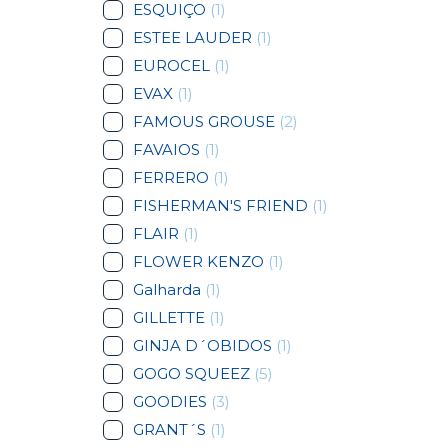
ESQUIÇO
(1)
ESTEE LAUDER
(1)
EUROCEL
(1)
EVAX
(1)
FAMOUS GROUSE
(2)
FAVAIOS
(1)
FERRERO
(1)
FISHERMAN'S FRIEND
(1)
FLAIR
(1)
FLOWER KENZO
(1)
Galharda
(1)
GILLETTE
(1)
GINJA D´OBIDOS
(1)
GOGO SQUEEZ
(5)
GOODIES
(3)
GRANT´S
(1)