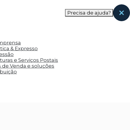
nas páginas que eles visitaram antes e analisar a
Precisa de ajuda?
Imprensa
tica & Expresso
ressão
uras e Serviços Postais
s de Venda e soluções
ibuição