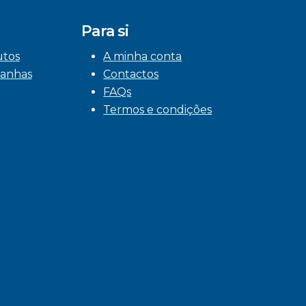
Para si
utos
A minha conta
anhas
Contactos
FAQs
Termos e condições