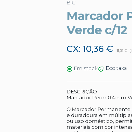
BIC
Marcador 
Verde c/12
CX: 10,36 €
11,51 €
(
Eco taxa
Em stock
DESCRIÇÃO
Marcador Perm 0.4mm Ve
O Marcador Permanente 0
e duradoura em múltiplas s
ou uso doméstico, permite
materiais com cor intensa