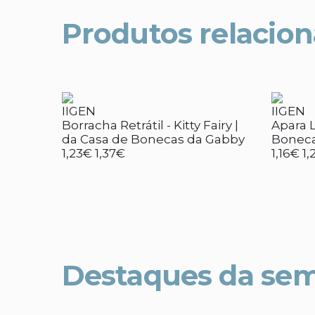
Produtos relacio
IIGEN
IIGEN
Borracha Retrátil - Kitty Fairy |
Apara L
da Casa de Bonecas da Gabby
Boneca
1,23€
1,37€
1,16€
1,
Destaques da se