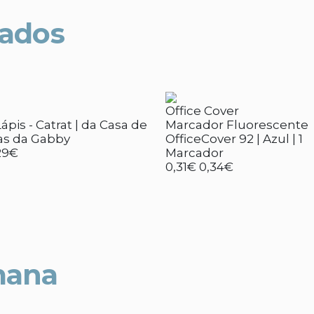
nados
Office Cover
ápis - Catrat | da Casa de
Marcador Fluorescente
s da Gabby
OfficeCover 92 | Azul | 1
29€
Marcador
0,31€
0,34€
mana