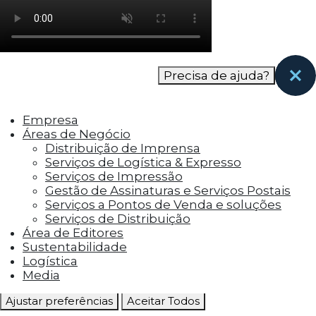
como os visitantes interagem com o site. Esses
cookies ajudam a fornecer informações sobre
as métricas do número de visitantes, taxa de
rejeição, origem do tráfego, etc.
Precisa de ajuda?
Cookies Funcionais
Os cookies funcionais ajudam a realizar certas
Empresa
funcionalidades, como compartilhar o
Áreas de Negócio
conteúdo do site em plataformas de social
Distribuição de Imprensa
media, coletar feedbacks e outros recursos de
Serviços de Logística & Expresso
terceiros.
Serviços de Impressão
Gestão de Assinaturas e Serviços Postais
Cookies Marketing
Serviços a Pontos de Venda e soluções
Os cookies de marketing são usados para
Serviços de Distribuição
entregar aos visitantes anúncios
Área de Editores
personalizados com base nas páginas que eles
Sustentabilidade
visitaram antes e analisar a eficácia da
Logística
campanha publicitária.
Media
Ajustar preferências
Aceitar Todos