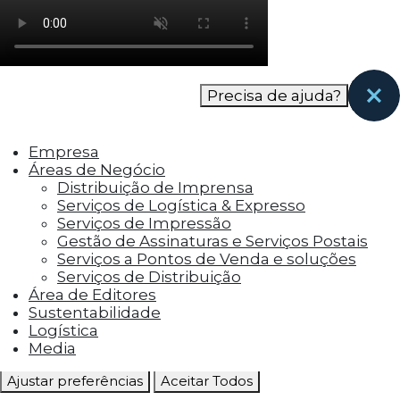
como os visitantes interagem com o site. Esses
cookies ajudam a fornecer informações sobre
as métricas do número de visitantes, taxa de
rejeição, origem do tráfego, etc.
Precisa de ajuda?
Cookies Funcionais
Os cookies funcionais ajudam a realizar certas
Empresa
funcionalidades, como compartilhar o
Áreas de Negócio
conteúdo do site em plataformas de social
Distribuição de Imprensa
media, coletar feedbacks e outros recursos de
Serviços de Logística & Expresso
terceiros.
Serviços de Impressão
Gestão de Assinaturas e Serviços Postais
Cookies Marketing
Serviços a Pontos de Venda e soluções
Os cookies de marketing são usados para
Serviços de Distribuição
entregar aos visitantes anúncios
Área de Editores
personalizados com base nas páginas que eles
Sustentabilidade
visitaram antes e analisar a eficácia da
Logística
campanha publicitária.
Media
Ajustar preferências
Aceitar Todos