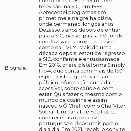
comunicação.Estreei-me em
televisão, na SIC, em 1994.
Apresentei programas em
primetime e na grelha diária,
onde permaneci longos anos.
Dezasseis anos depois de entrar
para a SIC, passei para a TVI, onde
conduzi vários projetos, assim
como na TVI24. Mais de uma
década depois, estou de regresso
à SIC, confiante e entusiasmada.
Em 2016, criei a plataforma Simply
Biografia
Flow, que conta com mais de 150
especialistas, que levam ao
público informação cuidada e
acessível, sobre saúde e bem-
estar. Quis fazer o mesmo com o
mundo da cozinha e assim
nasceu o Ó Chef!, com o ChefVítor
Sobral. Um canal de YouTube,
com receitas de matriz
portuguesa e dicas úteis para o
dia a dia. Em 2021, recebi o convite