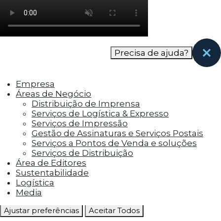
como os visitantes interagem com o site. Esses
cookies ajudam a fornecer informações sobre
as métricas do número de visitantes, taxa de
rejeição, origem do tráfego, etc.
Precisa de ajuda?
Cookies Funcionais
Os cookies funcionais ajudam a realizar certas
Empresa
funcionalidades, como compartilhar o
Áreas de Negócio
conteúdo do site em plataformas de social
Distribuição de Imprensa
media, coletar feedbacks e outros recursos de
Serviços de Logística & Expresso
terceiros.
Serviços de Impressão
Gestão de Assinaturas e Serviços Postais
Cookies Marketing
Serviços a Pontos de Venda e soluções
Os cookies de marketing são usados para
Serviços de Distribuição
entregar aos visitantes anúncios
Área de Editores
personalizados com base nas páginas que eles
Sustentabilidade
visitaram antes e analisar a eficácia da
Logística
campanha publicitária.
Media
Ajustar preferências
Aceitar Todos