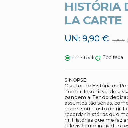
HISTÓRIA
LA CARTE
UN: 9,90 €
11,00 €
Eco taxa
Em stock
SINOPSE
O autor de História de Po
dormir. Insónias e desa
pandemia. Tendo dedicad
assuntos tão sérios, como 
quem sou. Gosto de rir. F
recordar histórias que m
rir. Histórias que me fa
televisão um indivíduo r