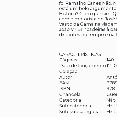
foi Ramalho Eanes Não. Nã
está um belo argumento p
História? Claro que sim. Q
com o motorista de José
Vasco da Gama na viagem à
João V? Brincadeiras à pa
distantes no tempo e na f
CARACTERÍSTICAS
Páginas
140
Data de lançamento
12-1
Coleção
Autor
Antó
EAN
978
ISBN
978-
Chancela
Guer
Categoria
Não 
Sub-categoria
Histó
Sub-subcategoria
Hist