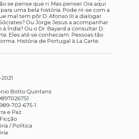
o se pense que ri. Mas pensei: Ora aqui
ara uma bela história. Pode rir-se com a
ue mal tem pôr D. Afonso III a dialogar
 Sócrates? Ou Jorge Jesus a acompanhar
 Índia? Ou o Dr. Bayard a consultar D.
rte. Eles até se conheciam. Pessoas tão
orma. História de Portugal à La Carte.
0-2021
nio Botto Quintans
9897026751
989-702-675-1
ra e Paz
Ficção
ria / Política
ória