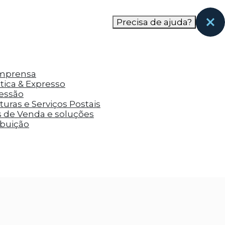
nas páginas que eles visitaram antes e analisar a
Precisa de ajuda?
Imprensa
tica & Expresso
ressão
uras e Serviços Postais
s de Venda e soluções
ibuição