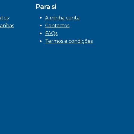
Para si
utos
A minha conta
anhas
Contactos
FAQs
Termos e condições