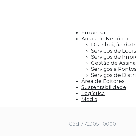
r aos visitantes anúncios personalizados com base 
Empresa
Áreas de Negócio
Distribuição de 
Serviços de Logís
Serviços de Imp
Gestão de Assinat
Serviços a Ponto
Serviços de Distr
Área de Editores
Sustentabilidade
Logística
 DE PORTUGAL À LA CARTE
Media
Cód. / 72905-100001