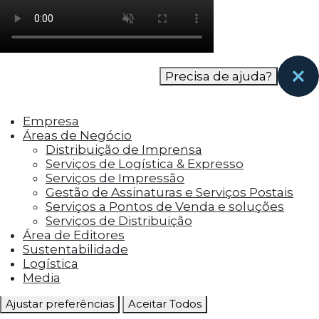
como os visitantes interagem com o site. Esses
cookies ajudam a fornecer informações sobre
as métricas do número de visitantes, taxa de
rejeição, origem do tráfego, etc.
Precisa de ajuda?
Cookies Funcionais
Os cookies funcionais ajudam a realizar certas
Empresa
funcionalidades, como compartilhar o
Áreas de Negócio
conteúdo do site em plataformas de social
Distribuição de Imprensa
media, coletar feedbacks e outros recursos de
Serviços de Logística & Expresso
terceiros.
Serviços de Impressão
Gestão de Assinaturas e Serviços Postais
Cookies Marketing
Serviços a Pontos de Venda e soluções
Os cookies de marketing são usados para
Serviços de Distribuição
entregar aos visitantes anúncios
Área de Editores
personalizados com base nas páginas que eles
Sustentabilidade
visitaram antes e analisar a eficácia da
Logística
campanha publicitária.
Media
Ajustar preferências
Aceitar Todos